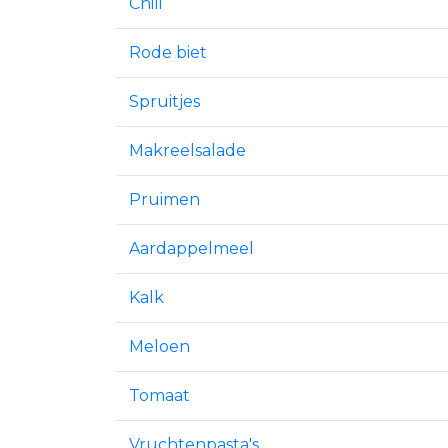
Chili
Rode biet
Spruitjes
Makreelsalade
Pruimen
Aardappelmeel
Kalk
Meloen
Tomaat
Vruchtenpasta's