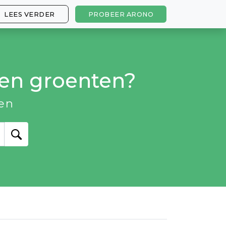
LEES VERDER
PROBEER ARONO
t en groenten?
en