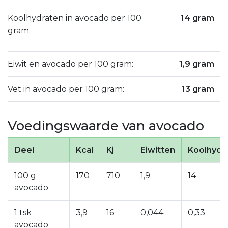
Koolhydraten in avocado per 100
14 gram
gram:
Eiwit en avocado per 100 gram:
1,9 gram
Vet in avocado per 100 gram:
13 gram
Voedingswaarde van avocado
Deel
Kcal
Kj
Eiwitten
Koolhydr
100 g
170
710
1,9
14
avocado
1 tsk
3,9
16
0,044
0,33
avocado