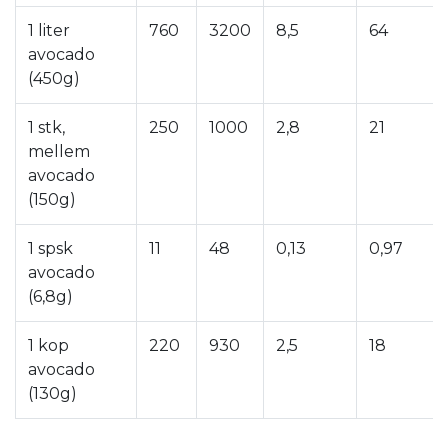
1 liter
760
3200
8,5
64
avocado
(450g)
1 stk,
250
1000
2,8
21
mellem
avocado
(150g)
1 spsk
11
48
0,13
0,97
avocado
(6,8g)
1 kop
220
930
2,5
18
avocado
(130g)