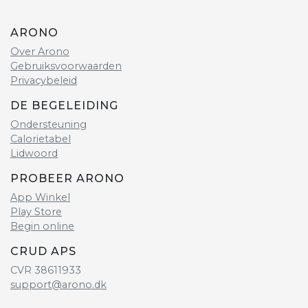
ARONO
Over Arono
Gebruiksvoorwaarden
Privacybeleid
DE BEGELEIDING
Ondersteuning
Calorietabel
Lidwoord
PROBEER ARONO
App Winkel
Play Store
Begin online
CRUD APS
CVR 38611933
support@arono.dk