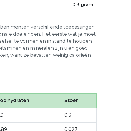
0,3 gram
bben mensen verschillende toepassingen
inale doeleinden. Het eerste wat je moet
weefsel te vormen en in stand te houden.
e vitaminen en mineralen zijn uien goed
kken, want ze bevatten weinig calorieën
oolhydraten
Stoer
,9
0,3
,89
0,027