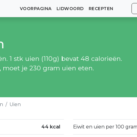
VOORPAGINA
LIDWOORD
RECEPTEN
n
. 1 stk uien (110g) bevat 48 calorieën.
, moet je 230 gram uien eten.
en
Uien
44 kcal
Eiwit en uien per 100 gram