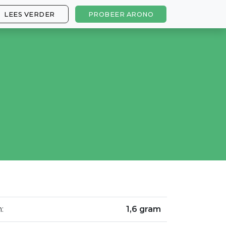
LEES VERDER
PROBEER ARONO
:
1,6 gram