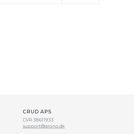
CRUD APS
CVR 38611933
support@arono.dk