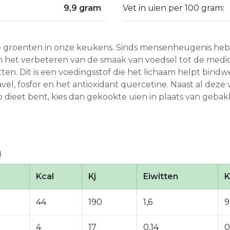
9,9 gram
Vet in uien per 100 gram:
e groenten in onze keukens. Sinds mensenheugenis he
n het verbeteren van de smaak van voedsel tot de medic
tten. Dit is een voedingsstof die het lichaam helpt bind
zwavel, fosfor en het antioxidant quercetine. Naast al dez
p dieet bent, kies dan gekookte uien in plaats van geba
n
Kcal
Kj
Eiwitten
K
44
190
1,6
9
4
17
0,14
0