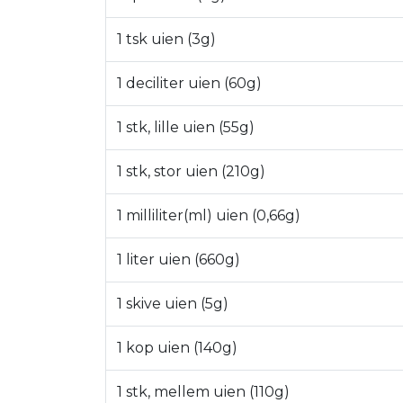
1 tsk uien (3g)
1 deciliter uien (60g)
1 stk, lille uien (55g)
1 stk, stor uien (210g)
1 milliliter(ml) uien (0,66g)
1 liter uien (660g)
1 skive uien (5g)
1 kop uien (140g)
1 stk, mellem uien (110g)