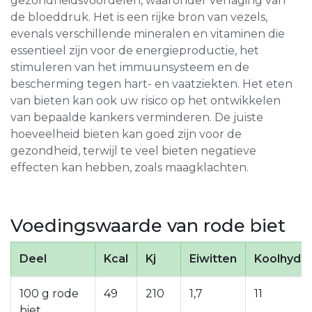
gezondheidsvoordelen, waaronder verlaging van
de bloeddruk. Het is een rijke bron van vezels,
evenals verschillende mineralen en vitaminen die
essentieel zijn voor de energieproductie, het
stimuleren van het immuunsysteem en de
bescherming tegen hart- en vaatziekten. Het eten
van bieten kan ook uw risico op het ontwikkelen
van bepaalde kankers verminderen. De juiste
hoeveelheid bieten kan goed zijn voor de
gezondheid, terwijl te veel bieten negatieve
effecten kan hebben, zoals maagklachten.
Voedingswaarde van rode biet
Deel
Kcal
Kj
Eiwitten
Koolhydr
100 g rode
49
210
1,7
11
biet