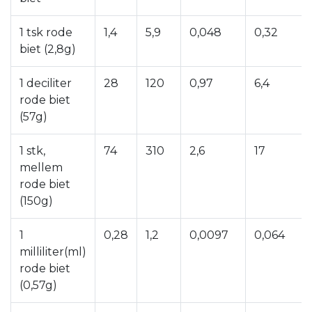
1 tsk rode
1,4
5,9
0,048
0,32
biet (2,8g)
1 deciliter
28
120
0,97
6,4
rode biet
(57g)
1 stk,
74
310
2,6
17
mellem
rode biet
(150g)
1
0,28
1,2
0,0097
0,064
milliliter(ml)
rode biet
(0,57g)