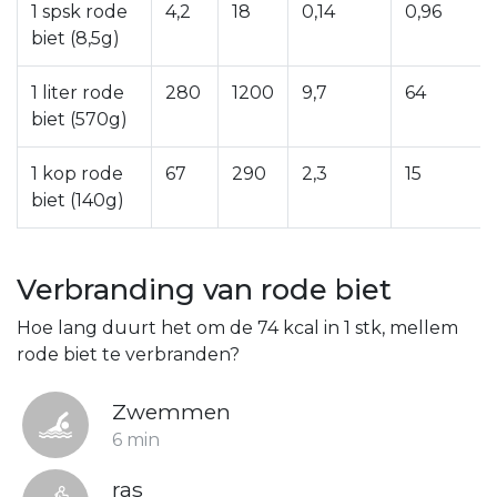
1 spsk rode
4,2
18
0,14
0,96
biet (8,5g)
1 liter rode
280
1200
9,7
64
biet (570g)
1 kop rode
67
290
2,3
15
biet (140g)
Verbranding van rode biet
Hoe lang duurt het om de 74 kcal in 1 stk, mellem
rode biet te verbranden?
Zwemmen
6 min
ras