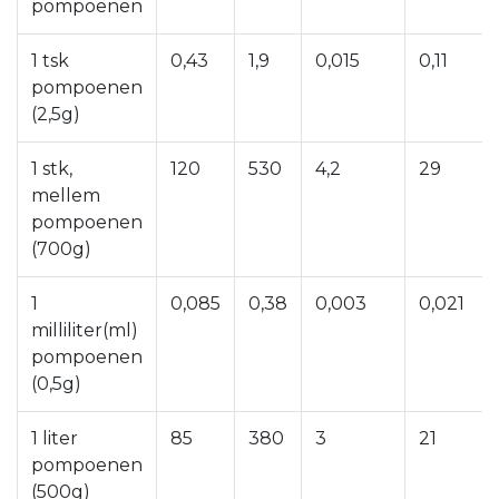
pompoenen
1 tsk
0,43
1,9
0,015
0,11
pompoenen
(2,5g)
1 stk,
120
530
4,2
29
mellem
pompoenen
(700g)
1
0,085
0,38
0,003
0,021
milliliter(ml)
pompoenen
(0,5g)
1 liter
85
380
3
21
pompoenen
(500g)