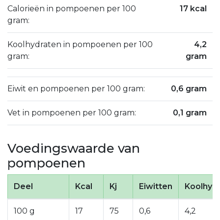
Calorieën in pompoenen per 100
17 kcal
gram:
Koolhydraten in pompoenen per 100
4,2
gram:
gram
Eiwit en pompoenen per 100 gram:
0,6 gram
Vet in pompoenen per 100 gram:
0,1 gram
Voedingswaarde van
pompoenen
Deel
Kcal
Kj
Eiwitten
Koolhyd
100 g
17
75
0,6
4,2