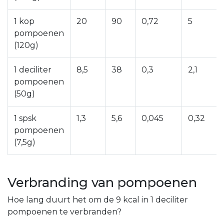
1 kop
20
90
0,72
5
pompoenen
(120g)
1 deciliter
8,5
38
0,3
2,1
pompoenen
(50g)
1 spsk
1,3
5,6
0,045
0,32
pompoenen
(7,5g)
Verbranding van pompoenen
Hoe lang duurt het om de 9 kcal in 1 deciliter
pompoenen te verbranden?