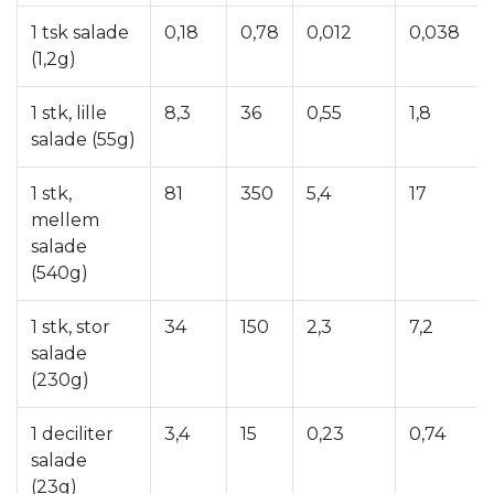
1 tsk salade
0,18
0,78
0,012
0,038
(1,2g)
1 stk, lille
8,3
36
0,55
1,8
salade (55g)
1 stk,
81
350
5,4
17
mellem
salade
(540g)
1 stk, stor
34
150
2,3
7,2
salade
(230g)
1 deciliter
3,4
15
0,23
0,74
salade
(23g)