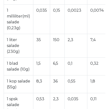
1
0,035
0,15
0,0023
0,0074
milliliter(ml)
salade
(0,23g)
1 liter
35
150
2,3
7,4
salade
(230g)
1 blad
1,5
6,5
0,1
0,32
salade (10g)
1 kop salade
8,3
36
0,55
1,8
(55g)
1 spsk
0,53
2,3
0,035
0,11
salade