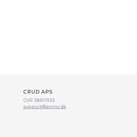
CRUD APS
CVR 38611933
support@arono.dk