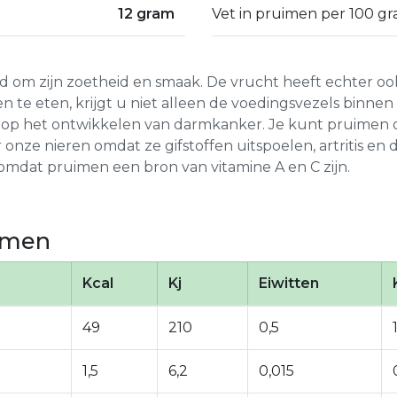
12 gram
Vet in pruimen per 100 gr
efd om zijn zoetheid en smaak. De vrucht heeft echter o
 te eten, krijgt u niet alleen de voedingsvezels binn
o op het ontwikkelen van darmkanker. Je kunt pruimen 
onze nieren omdat ze gifstoffen uitspoelen, artritis en 
mdat pruimen een bron van vitamine A en C zijn.
imen
Kcal
Kj
Eiwitten
49
210
0,5
1,5
6,2
0,015