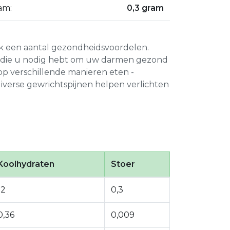
am:
0,3 gram
ok een aantal gezondheidsvoordelen.
en die u nodig hebt om uw darmen gezond
op verschillende manieren eten -
diverse gewrichtspijnen helpen verlichten
Koolhydraten
Stoer
12
0,3
0,36
0,009