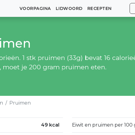
VOORPAGINA
LIDWOORD
RECEPTEN
uimen
ieën. 1 stk pruimen (33g) bevat 16 calorie
n, moet je 200 gram pruimen eten.
en
Pruimen
49 kcal
Eiwit en pruimen per 100 