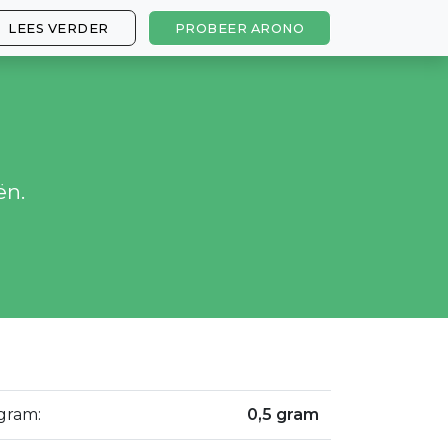
LEES VERDER
PROBEER ARONO
ën.
gram:
0,5 gram