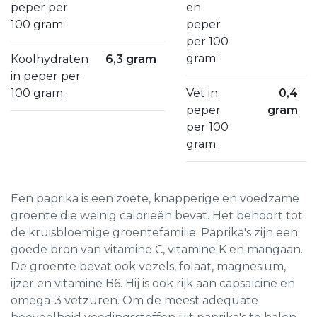
peper per
en
100 gram:
peper
per 100
gram:
Koolhydraten
6,3 gram
in peper per
100 gram:
Vet in
0,4
peper
gram
per 100
gram:
Een paprika is een zoete, knapperige en voedzame
groente die weinig calorieën bevat. Het behoort tot
de kruisbloemige groentefamilie. Paprika's zijn een
goede bron van vitamine C, vitamine K en mangaan.
De groente bevat ook vezels, folaat, magnesium,
ijzer en vitamine B6. Hij is ook rijk aan capsaïcine en
omega-3 vetzuren. Om de meest adequate