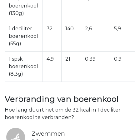
boerenkool
(130g)
1 deciliter
32
140
2,6
5,9
boerenkool
(55g)
1 spsk
4,9
21
0,39
0,9
boerenkool
(8,3g)
Verbranding van boerenkool
Hoe lang duurt het om de 32 kcal in 1 deciliter
boerenkool te verbranden?
Zwemmen