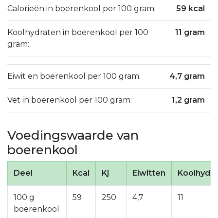
Calorieën in boerenkool per 100 gram:
59 kcal
Koolhydraten in boerenkool per 100
11 gram
gram:
Eiwit en boerenkool per 100 gram:
4,7 gram
Vet in boerenkool per 100 gram:
1,2 gram
Voedingswaarde van
boerenkool
Deel
Kcal
Kj
Eiwitten
Koolhydr
100 g
59
250
4,7
11
boerenkool