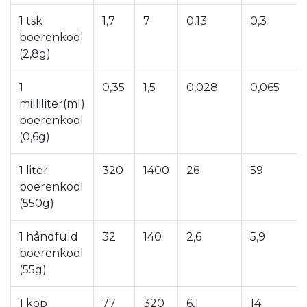
1 tsk
1,7
7
0,13
0,3
boerenkool
(2,8g)
1
0,35
1,5
0,028
0,065
milliliter(ml)
boerenkool
(0,6g)
1 liter
320
1400
26
59
boerenkool
(550g)
1 håndfuld
32
140
2,6
5,9
boerenkool
(55g)
1 kop
77
320
6,1
14