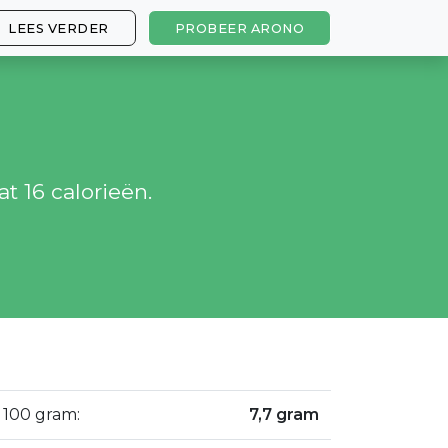
LEES VERDER
PROBEER ARONO
t 16 calorieën.
 100 gram:
7,7 gram