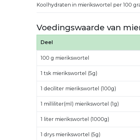
Koolhydraten in mierikswortel per 100 gr
Voedingswaarde van mier
Deel
100 g mierikswortel
1 tsk mierikswortel (5g)
1 deciliter mierikswortel (100g)
1 milliliter(ml) mierikswortel (1g)
1 liter mierikswortel (1000g)
1 drys mierikswortel (5g)