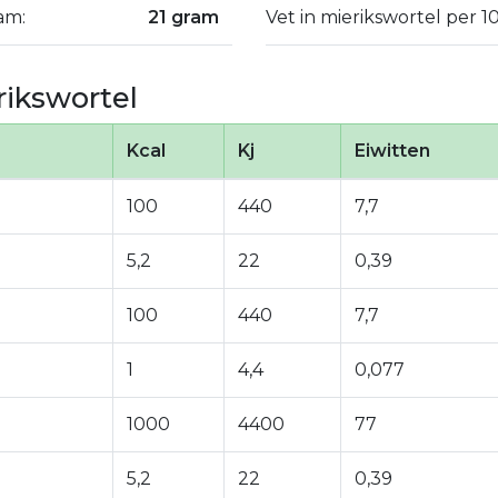
am:
21 gram
Vet in mierikswortel per 1
ikswortel
Kcal
Kj
Eiwitten
100
440
7,7
5,2
22
0,39
100
440
7,7
1
4,4
0,077
1000
4400
77
5,2
22
0,39