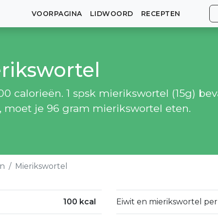
VOORPAGINA
LIDWOORD
RECEPTEN
rikswortel
0 calorieën. 1 spsk mierikswortel (15g) beva
, moet je 96 gram mierikswortel eten.
en
Mierikswortel
100 kcal
Eiwit en mierikswortel per