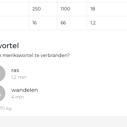
250
1100
18
16
66
1,2
ortel
sk mierikswortel te verbranden?
ras
1,2 min
wandelen
4 min
70 kg.