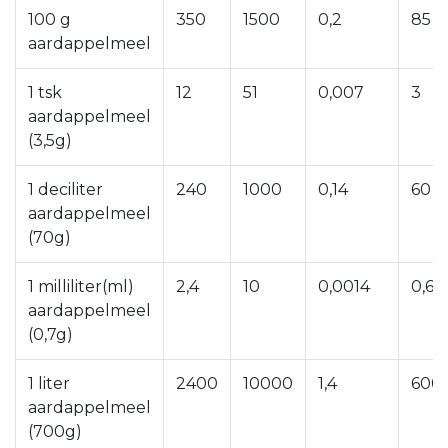
100 g
350
1500
0,2
85
aardappelmeel
1 tsk
12
51
0,007
3
aardappelmeel
(3,5g)
1 deciliter
240
1000
0,14
60
aardappelmeel
(70g)
1 milliliter(ml)
2,4
10
0,0014
0,6
aardappelmeel
(0,7g)
1 liter
2400
10000
1,4
600
aardappelmeel
(700g)