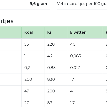
9,6 gram
Vet in spruitjes per 100 gr
itjes
Kcal
Kj
Eiwitten
53
220
4,5
1
4,2
0,085
0,2
0,83
0,017
200
830
17
47
200
4
20
83
1,7