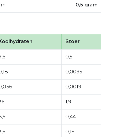
am:
0,5 gram
Koolhydraten
Stoer
9,6
0,5
0,18
0,0095
0,036
0,0019
36
1,9
8,5
0,44
3,6
0,19