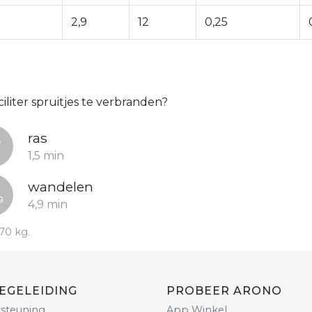
2,9
12
0,25
iliter spruitjes te verbranden?
ras
1,5 min
wandelen
4,9 min
70 kg.
EGELEIDING
PROBEER ARONO
steuning
App Winkel