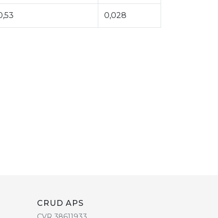
0,53
0,028
CRUD APS
CVR 38611933