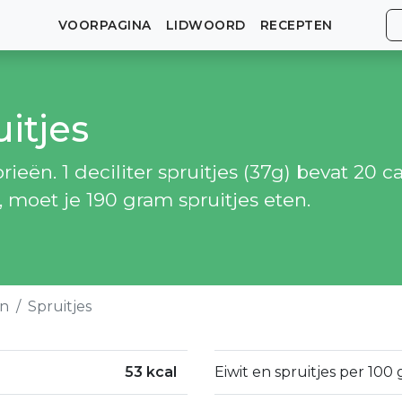
VOORPAGINA
LIDWOORD
RECEPTEN
uitjes
ieën. 1 deciliter spruitjes (37g) bevat 20 ca
, moet je 190 gram spruitjes eten.
en
Spruitjes
53 kcal
Eiwit en spruitjes per 100