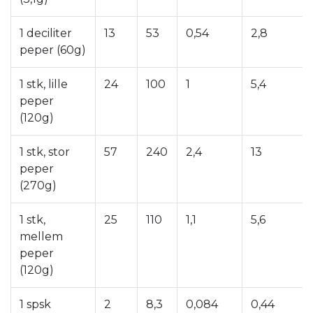
1 deciliter
13
53
0,54
2,8
peper (60g)
1 stk, lille
24
100
1
5,4
peper
(120g)
1 stk, stor
57
240
2,4
13
peper
(270g)
1 stk,
25
110
1,1
5,6
mellem
peper
(120g)
1 spsk
2
8,3
0,084
0,44