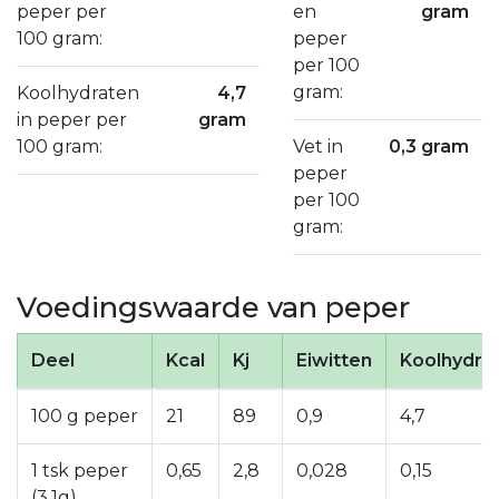
peper per
en
gram
100 gram:
peper
per 100
gram:
Koolhydraten
4,7
in peper per
gram
100 gram:
Vet in
0,3 gram
peper
per 100
gram:
Voedingswaarde van peper
Deel
Kcal
Kj
Eiwitten
Koolhydra
100 g peper
21
89
0,9
4,7
1 tsk peper
0,65
2,8
0,028
0,15
(3,1g)