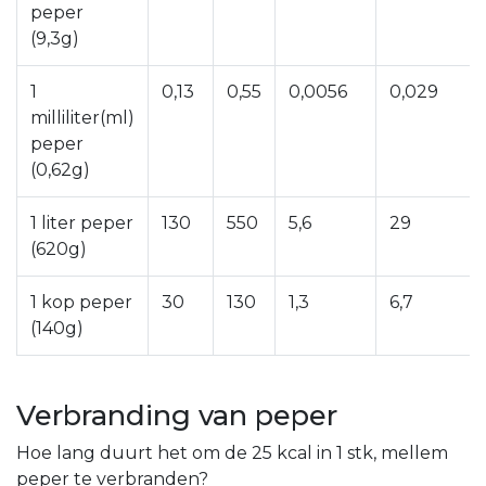
peper
(9,3g)
1
0,13
0,55
0,0056
0,029
milliliter(ml)
peper
(0,62g)
1 liter peper
130
550
5,6
29
(620g)
1 kop peper
30
130
1,3
6,7
(140g)
Verbranding van peper
Hoe lang duurt het om de 25 kcal in 1 stk, mellem
peper te verbranden?