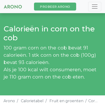
PROBEER ARONO
Calorieën in corn on the
cob
100 gram corn on the cob bevat 91
calorieën. 1 stk corn on the cob (100g)
bevat 93 calorieën.
Als je 100 kcal wilt consumeren, moet
je 110 gram corn on the cob eten.
Arono
Calorietabel
Fruit en groenten
Corn on the cob