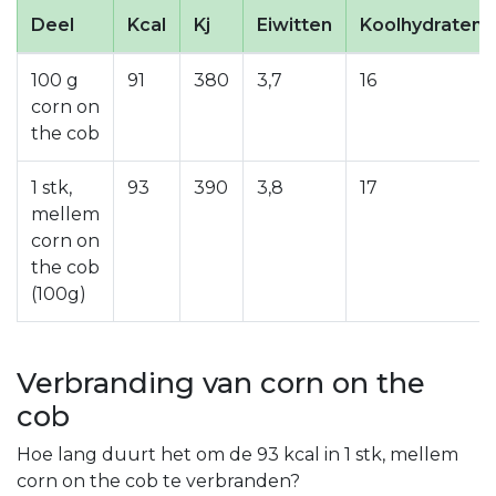
Deel
Kcal
Kj
Eiwitten
Koolhydraten
100 g
91
380
3,7
16
corn on
the cob
1 stk,
93
390
3,8
17
mellem
corn on
the cob
(100g)
Verbranding van corn on the
cob
Hoe lang duurt het om de 93 kcal in 1 stk, mellem
corn on the cob te verbranden?