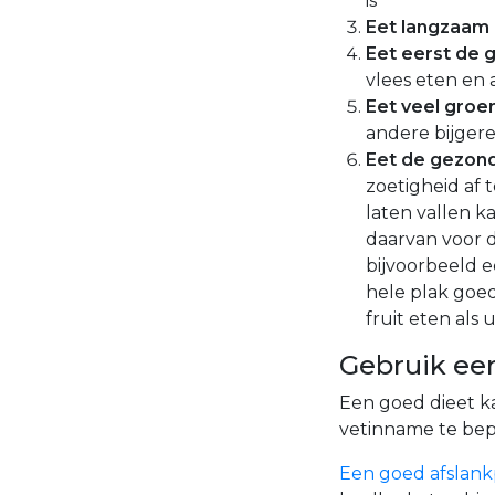
is
Eet langzaam
Eet eerst de
vlees eten en
Eet veel groent
andere bijger
Eet de gezond
zoetigheid af t
laten vallen k
daarvan voor 
bijvoorbeeld e
hele plak goe
fruit eten als 
Gebruik een
Een goed dieet k
vetinname te bep
Een goed afslan