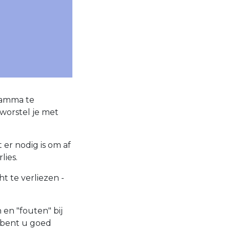
ramma te
 worstel je met
 er nodig is om af
lies.
t te verliezen -
en "fouten" bij
 bent u goed