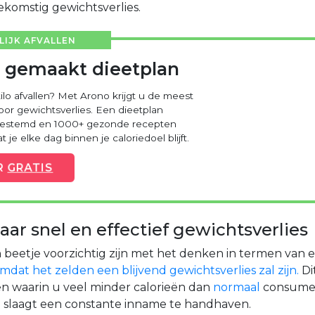
ekomstig gewichtsverlies.
IJK AFVALLEN
 gemaakt dieetplan
kilo afvallen? Met Arono krijgt u de meest
voor gewichtsverlies. Een dieetplan
fgestemd en 1000+ gezonde recepten
 je elke dag binnen je caloriedoel blijft.
R
GRATIS
aar snel en effectief gewichtsverlies
n beetje voorzichtig zijn met het denken in termen van 
omdat het zelden een blijvend gewichtsverlies zal zijn.
Di
n waarin u veel minder calorieën dan
normaal
consume
in slaagt een constante inname te handhaven.