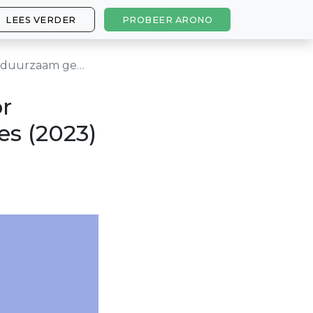
LEES VERDER
PROBEER ARONO
chtsverlies (2023)
or
es (2023)