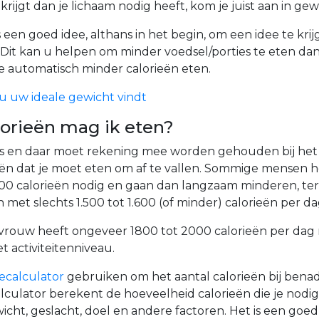
rijgt dan je lichaam nodig heeft, kom je juist aan in gew
s een goed idee, althans in het begin, om een idee te krij
. Dit kan u helpen om minder voedsel/porties te eten d
e automatisch minder calorieën eten.
 uw ideale gewicht vindt
lorieën mag ik eten?
rs en daar moet rekening mee worden gehouden bij he
ieën dat je moet eten om af te vallen. Sommige mensen
000 calorieën nodig en gaan dan langzaam minderen, ter
et slechts 1.500 tot 1.600 (of minder) calorieën per da
rouw heeft ongeveer 1800 tot 2000 calorieën per dag 
t activiteitenniveau.
iecalculator
gebruiken om het aantal calorieën bij bena
culator berekent de hoeveelheid calorieën die je nodig
wicht, geslacht, doel en andere factoren. Het is een goe