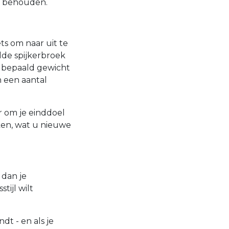
te behouden.
ts om naar uit te
alde spijkerbroek
n bepaald gewicht
m een aantal
r om je einddoel
ken, wat u nieuwe
 dan je
tijl wilt
dt - en als je