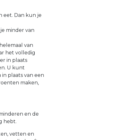
n eet. Dan kun je
je minder van
m helemaal van
ar het volledig
r in plaats
en. U kunt
 in plaats van een
groenten maken,
rminderen en de
g hebt.
ten, vetten en