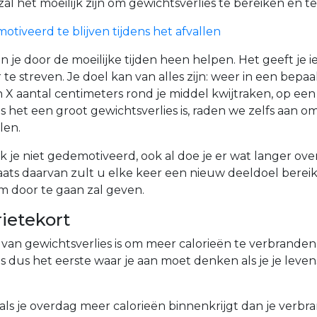
zal het moeilijk zijn om gewichtsverlies te bereiken en 
tiveerd te blijven tijdens het afvallen
n je door de moeilijke tijden heen helpen. Het geeft je ie
 te streven. Je doel kan van alles zijn: weer in een bepa
n X aantal centimeters rond je middel kwijtraken, op ee
s het een groot gewichtsverlies is, raden we zelfs aan o
len.
k je niet gedemotiveerd, ook al doe je er wat langer ove
laats daarvan zult u elke keer een nieuw deeldoel berei
m door te gaan zal geven.
orietekort
van gewichtsverlies is om meer calorieën te verbranden
is dus het eerste waar je aan moet denken als je je levenss
ls je overdag meer calorieën binnenkrijgt dan je verbran