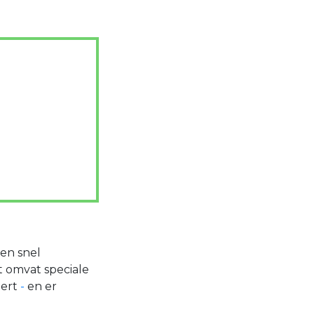
een snel
t omvat speciale
ert
-
en er