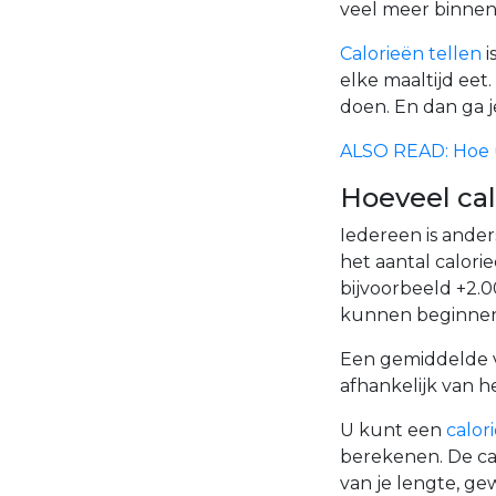
veel meer binnenk
Calorieën tellen
i
elke maaltijd eet
doen. En dan ga j
ALSO READ: Hoe u
Hoeveel ca
Iedereen is ande
het aantal calor
bijvoorbeeld +2.
kunnen beginnen m
Een gemiddelde v
afhankelijk van he
U kunt een
calor
berekenen. De cal
van je lengte, ge