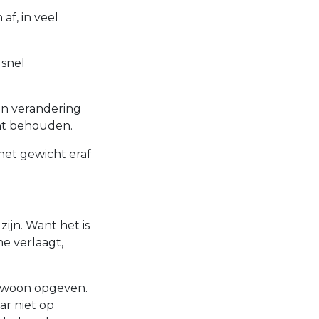
af, in veel
 snel
en verandering
unt behouden.
het gewicht eraf
zijn. Want het is
me verlaagt,
gewoon opgeven.
ar niet op