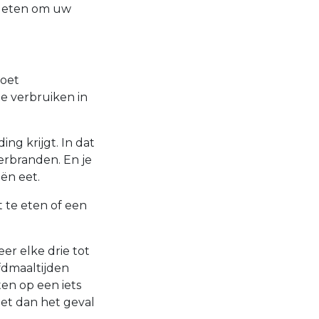
t eten om uw
moet
te verbruiken in
ng krijgt. In dat
verbranden. En je
eën eet.
t te eten of een
er elke drie tot
fdmaaltijden
ten op een iets
eet dan het geval