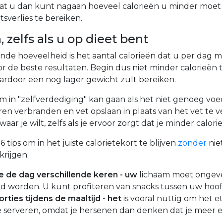
dat u dan kunt nagaan hoeveel calorieën u minder moe
sverlies te bereiken.
 zelfs als u op dieet bent
nde hoeveelheid is het aantal calorieën dat u per dag 
r de beste resultaten. Begin dus niet minder calorieën 
ardoor een nog lager gewicht zult bereiken.
 in "zelfverdediging" kan gaan als het niet genoeg voedi
eren verbranden en vet opslaan in plaats van het vet te 
waar je wilt, zelfs als je ervoor zorgt dat je minder calori
6 tips om in het juiste calorietekort te blijven
zonder
nie
rijgen:
 de dag verschillende keren - uw
lichaam moet ongeve
ed worden. U kunt profiteren van snacks tussen uw hoo
orties tijdens de maaltijd - het
is vooral nuttig om het e
e serveren, omdat je hersenen dan denken dat je meer 