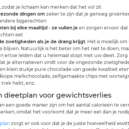
, zodat je lichaam kan merken dat het vol zit
 gezonde dingen om
zeker te zijn dat je genoeg groente
 andere bijgerechten
en bij elke maaltijd - ze vullen je
en zorgen ervoor dat 
echten eet
e zoetigheden als je de drang krijgt
. Het is moeilijk o
e blijven. Natuurlijk is het beter om het niet te doen, ma
an ertoe leiden dat u helemaal stopt met uw dieet. Zorg e
dat je alternatieven vindt voor de ongezonde zoetighed
en klein stukje pure chocolade van goede kwaliteit eten
dkope melkchocolade, zelfgemaakte chips met wortel
u trek hebt, enz.
 dieetplan voor gewichtsverlies
an een goede manier zijn om het aantal calorieën te ve
erken, omdat het voorkomt dat je meer eet dan je nodi
kplan
zorgt er ook voor dat je de juiste hoeveelheid eiwit