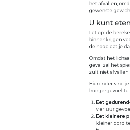
het afvallen, om
gewenste gewicht
U kunt eten,
Let op: de bereke
binnenkrijgen voo
de hoop dat je da
Omdat het lichaam
geval zal het spi
zult niet afvallen 
Hieronder vind je 
hongergevoel te k
Eet gedurende
vier uur gevo
Eet kleinere p
kleiner bord t