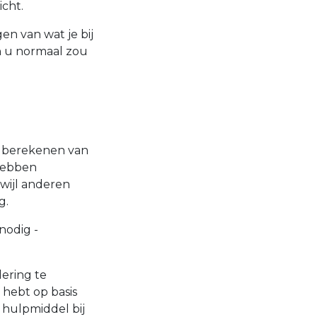
icht.
gen van wat je bij
an u normaal zou
t berekenen van
 hebben
wijl anderen
g.
nodig -
dering te
 hebt op basis
d hulpmiddel bij