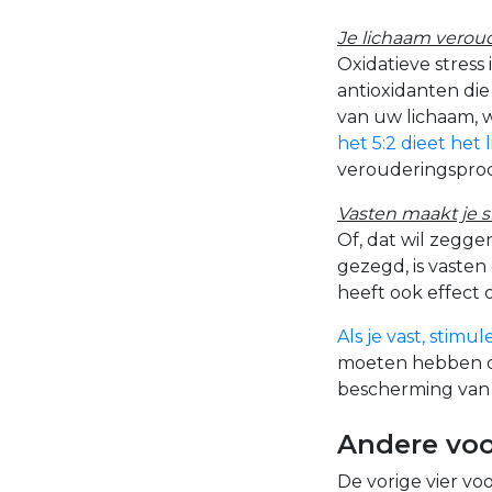
Je lichaam verou
Oxidatieve stress
antioxidanten die 
van uw lichaam, w
het 5:2 dieet het
verouderingsproc
Vasten maakt je 
Of, dat wil zeggen
gezegd, is vasten
heeft ook effect 
Als je vast, stim
moeten hebben o
bescherming van 
Andere voo
De vorige vier vo