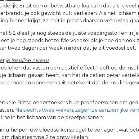
duidelijk. Er zit een onbetwistbare logica in dat als je vee
verbrandt, je ook gewicht zult verliezen. Als het lichaam
ng binnenkrijgt, zal het in plaats daarvan vetopslag ga
et 5:2 dieet je nog steeds de juiste voedingsstoffen in j
e eet je nog steeds hetzelfde voedsel als je hoe dan oo
aar twee dagen per week minder dat je dit voedsel eet.
et je insuline niveau
gebleken dat vasten een positief effect heeft op de ins
ls je lichaam gevast heeft, kan het de cellen beter verte
bloed moeten opnemen. Dit betekent dat de insulinegev
 enkele Britse onderzoekers hun proefpersonen om ge
vasten.
Na slechts twee weken, zagen ze aanzienlijke ve
uline in het lichaam van de proefpersonen.
an u helpen uw bloedsuikerspiegel te verlagen, wat bet
 om diabetes type 2 te ontwikkelen.