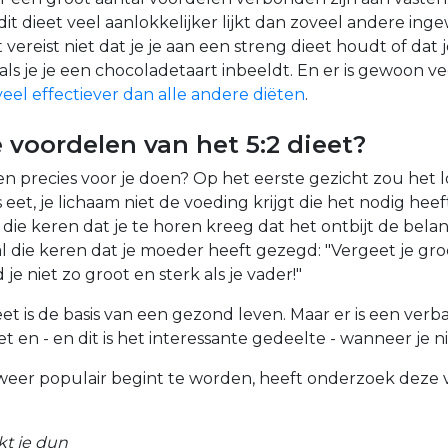
it dieet veel aanlokkelijker lijkt dan zoveel andere ing
 vereist niet dat je je aan een streng dieet houdt of dat j
 als je je een chocoladetaart inbeeldt. En er is gewoon v
 veel effectiever dan alle andere diëten
.
 voordelen van het 5:2 dieet?
n precies voor je doen? Op het eerste gezicht zou het 
ets eet, je lichaam niet de voeding krijgt die het nodig he
 die keren dat je te horen kreeg dat het ontbijt de belan
 al die keren dat je moeder heeft gezegd: "Vergeet je gro
je niet zo groot en sterk als je vader!"
ieet is de basis van een gezond leven. Maar er is een ver
t en - en dit is het interessante gedeelte - wanneer je ni
 weer populair begint te worden, heeft onderzoek deze
kt je dun