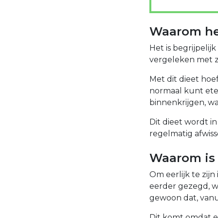
Waarom hee
Het is begrijpelij
vergeleken met zo
Met dit dieet hoe
normaal kunt ete
binnenkrijgen, wa
Dit dieet wordt i
regelmatig afwiss
Waarom is 
Om eerlijk te zijn
eerder gezegd, wo
gewoon dat, vanu
Dit komt omdat er