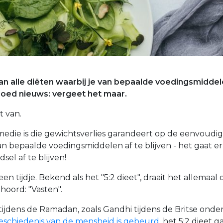
 van alle diëten waarbij je van bepaalde voedingsmidde
s goed nieuws: vergeet het maar.
t van.
edie is die gewichtsverlies garandeert op de eenvoudig
an bepaalde voedingsmiddelen af te blijven - het gaat er
el af te blijven!
en tijdje. Bekend als het "5:2 dieet", draait het allemaal
hoord: "Vasten".
tijdens de Ramadan, zoals Gandhi tijdens de Britse ond
geschiedenis van de mensheid is gebeurd
. het 5:2 dieet 