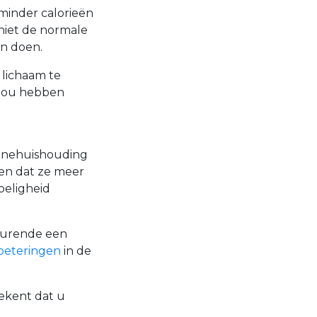
l minder calorieën
 niet de normale
an doen.
e lichaam te
k zou hebben
ulinehuishouding
llen dat ze meer
oeligheid
durende een
rbeteringen
in de
ekent dat u