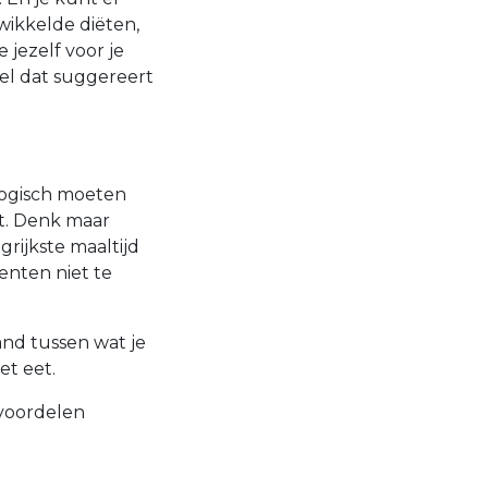
ewikkelde diëten,
e jezelf voor je
eel dat suggereert
logisch moeten
eft. Denk maar
grijkste maaltijd
enten niet te
band tussen wat je
et eet.
 voordelen