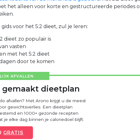
oet het alleen voor korte en gestructureerde periodes 
eiken.
ids voor het 5:2 dieet, zul je leren:
 dieet zo populair is
van vasten
en met het 5:2 dieet
ndagen door te komen
IJK AFVALLEN
 gemaakt dieetplan
kilo afvallen? Met Arono krijgt u de meest
voor gewichtsverlies. Een dieetplan
fgestemd en 1000+ gezonde recepten
 je elke dag binnen je caloriedoel blijft.
R
GRATIS