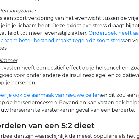
dert langzamer
 is een soort verstoring van het evenwicht tussen de vrije
je in je lichaam hebt. Deze oxidatieve stress draagt bij 
at leidt tot meer levensstijlziekten.
Onderzoek heeft a
 lichaam beter bestand maakt tegen dit soort stress
en ve
es.
slimmer
, vasten heeft een positief effect op je hersencellen. Zo
 goed voor onder andere de insulinespiegel en oxidatieve
op je hersenen.
uleer je ook de aanmaak van nieuwe cellen
en dit zou een p
p de hersenprocessen. Bovendien kan vasten ook help
uw hersenen te versterken in geval van een beroerte.
rdelen van een 5:2 dieet
orbeelden zijn waarschijnlijk de meest populaire als het