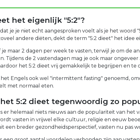
t het eigenlijk "5:2"?
k dat je je niet echt aangesproken voelt als je het woord "
veel andere diëten, dekt de term "5:2 dieet" het idee eig
f je maar 2 dagen per week te vasten, terwijl je om de a
n. Tijdens de 2 vastendagen mag je ook maar ongeveer 
ardoor het 5:2 dieet vrij gemakkelijk te begrijpen en te 
n het Engels ook wel "intermittent fasting" genoemd, om
elt met normaal eten.
het 5:2 dieet tegenwoordig zo popu
 is er helemaal niets nieuws aan de populariteit van het v
rdt vasten in vrijwel elke cultuur, religie en eeuw beoe
it een breder gezondheidsperspectief, vasten nu pas 
 een groot aantal voordelen verbonden zijn aan vasten.