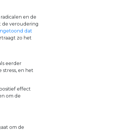
 radicalen en de
tot de veroudering
angetoond dat
rtraagt zo het
als eerder
 stress, en het
ositief effect
en om de
 gaat om de