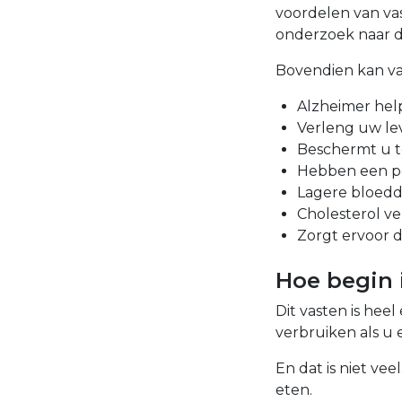
voordelen van vas
onderzoek naar d
Bovendien kan va
Alzheimer he
Verleng uw le
Beschermt u t
Hebben een pos
Lagere bloed
Cholesterol v
Zorgt ervoor d
Hoe begin i
Dit vasten is he
verbruiken als u
En dat is niet ve
eten.