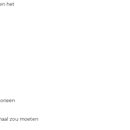
 en het
lorieën
ormaal zou moeten