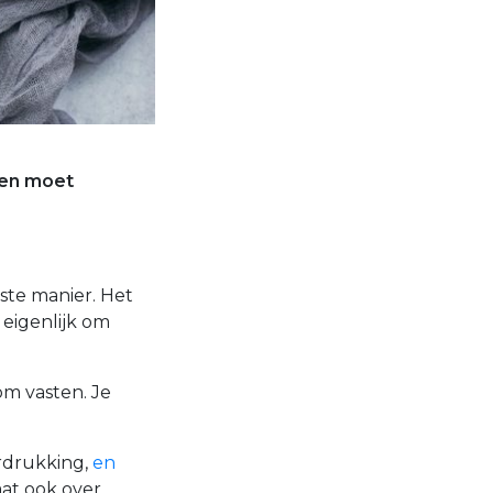
len moet
ste manier. Het
 eigenlijk om
 om vasten. Je
erdrukking,
en
gaat ook over