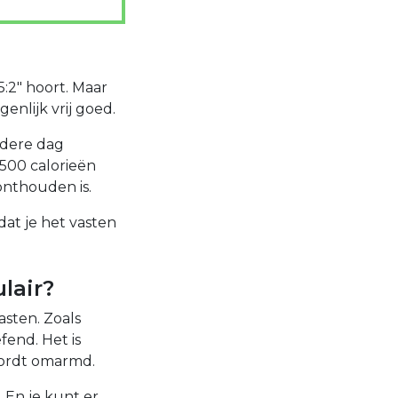
5:2" hoort. Maar
enlijk vrij goed.
ndere dag
500 calorieën
onthouden is.
dat je het vasten
lair?
asten. Zoals
fend. Het is
wordt omarmd.
 En je kunt er