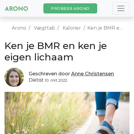
PROBEER ARONO
Arono
Vægttab
Kalorier
Ken je BMR en ken je eigen lichaam
Ken je BMR en ken je
eigen lichaam
Geschreven door
Anne Christensen
Diëtist
10. mrt 2022