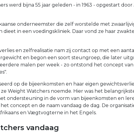
s werd bijna 55 jaar geleden - in 1963 - opgestart door 
kaanse onderneemster die zelf worstelde met zwaarlijvigh
n dieet in een voedingskliniek. Daar vond ze haar zwakt
erlies en zelfrealisatie nam zij contact op met een aanta
rgewicht en begon een soort steungroep, die later uitg
erdere malen per week - zo ontstond het concept van
s".
aseerd op de bijeenkomsten en haar eigen gewichtsverlies
e ze Weight Watchers noemde. Hier was het belangrijkste
met ondersteuning in de vorm van bijeenkomsten en lere
het concept en de naam vandaag de dag. De organisati
frikaans en Vægtvogterne in het Engels.
tchers vandaag