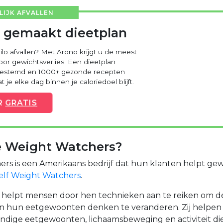
IJK AFVALLEN
 gemaakt dieetplan
kilo afvallen? Met Arono krijgt u de meest
voor gewichtsverlies. Een dieetplan
fgestemd en 1000+ gezonde recepten
 je elke dag binnen je caloriedoel blijft.
R
GRATIS
e Weight Watchers?
s is een Amerikaans bedrijf dat hun klanten helpt gewi
elf Weight Watchers
.
helpt mensen door hen technieken aan te reiken om d
 en hun eetgewoonten denken te veranderen. Zij helpen 
ndige eetgewoonten, lichaamsbeweging en activiteit die