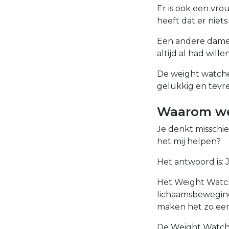
Er is ook een vrou
heeft dat er niets 
Een andere dame i
altijd al had willen
De weight watcher
gelukkig en tev
Waarom we
Je denkt misschi
het mij helpen?
Het antwoord is: J
Het Weight Watch
lichaamsbeweging
maken het zo een
De Weight Watche