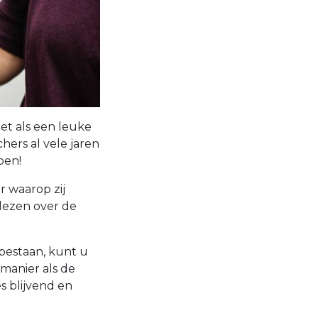
et als een leuke
ers al vele jaren
pen!
 waarop zij
lezen over de
bestaan, kunt u
 manier als de
s blijvend en