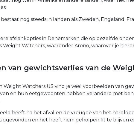
staat nog wel in Amerika en andere landen, waar het me
es.
bestaat nog steeds in landen als Zweden, Engeland, Fra
ndere afslankopties in Denemarken die op dezelfde ond
s Weight Watchers, waaronder Arono, waarover je hier
n van gewichtsverlies van de Weig
n Weight Watchers US vind je veel voorbeelden van g
 leven en hun eetgewoonten hebben veranderd met beh
.
eeld heeft na het afvallen de vreugde van het hardlo
uggevonden en het heeft hem geholpen fit te blijven en