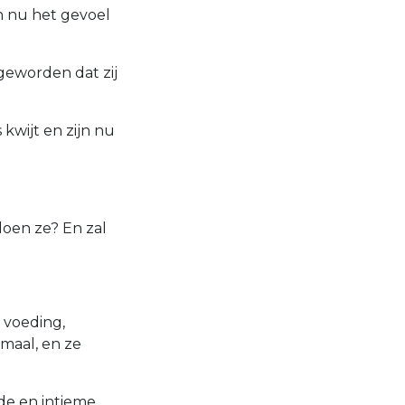
en nu het gevoel
geworden dat zij
 kwijt en zijn nu
oen ze? En zal
 voeding,
maal, en ze
de en intieme