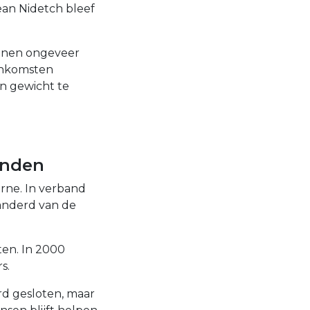
ean Nidetch bleef
wonen ongeveer
eenkomsten
jn gewicht te
anden
rne. In verband
anderd van de
en. In 2000
s.
rd gesloten, maar