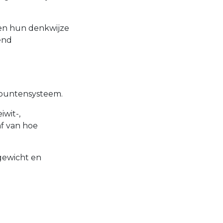
nten hun denkwijze
end
 puntensysteem.
iwit-,
af van hoe
 gewicht en