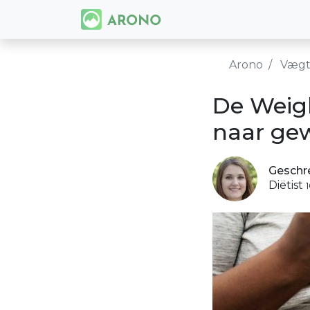
Arono
Vægt
De Weig
naar gew
Geschr
Diëtist