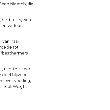
Jean Nidetch, die
eid tot zij zich
e en verloor
l van haar
roeide tot
 "beschermers
, richtte ze een
 doel blijvend
n over voeding,
e heet Weight