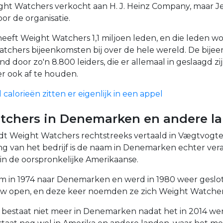
ght Watchers verkocht aan H. J. Heinz Company, maar J
or de organisatie.
eeft Weight Watchers 1,1 miljoen leden, en die leden 
tchers bijeenkomsten bij over de hele wereld. De bij
 door zo'n 8.800 leiders, die er allemaal in geslaagd zi
er ook af te houden.
calorieën zitten er eigenlijk in een appel
tchers in Denemarken en andere l
dt Weight Watchers rechtstreeks vertaald in Vægtvogte
g van het bedrijf is de naam in Denemarken echter ver
in de oorspronkelijke Amerikaanse.
 in 1974 naar Denemarken en werd in 1980 weer geslot
w open, en deze keer noemden ze zich Weight Watcher
bestaat niet meer in Denemarken nadat het in 2014 we