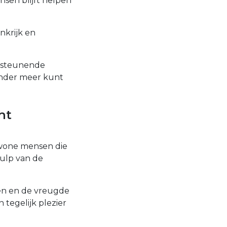
nsen blijft helpen
nkrijk en
ersteunende
onder meer kunt
ht
ewone mensen die
ulp van de
pen en de vreugde
 tegelijk plezier