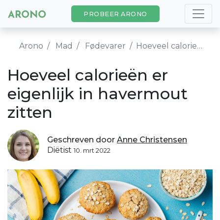
PROBEER ARONO
Arono
Mad
Fødevarer
Hoeveel calorieën er eigenlijk in havermout zitten
Hoeveel calorieën er
eigenlijk in havermout
zitten
Geschreven door
Anne Christensen
Diëtist
10. mrt 2022