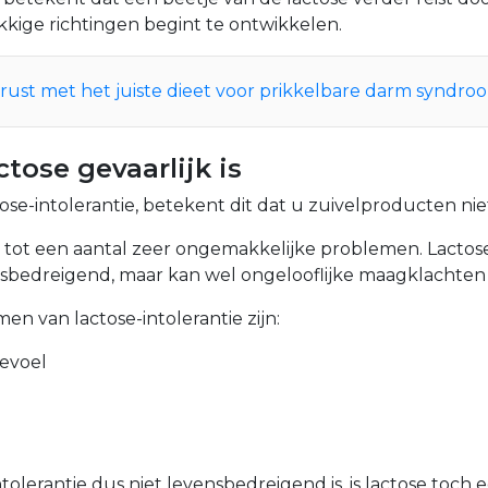
kkige richtingen begint te ontwikkelen.
g rust met het juiste dieet voor prikkelbare darm syndro
tose gevaarlijk is
ctose-intolerantie, betekent dit dat u zuivelproducten ni
 tot een aantal zeer ongemakkelijke problemen. Lactose-
ensbedreigend, maar kan wel ongelooflijke maagklachten
n van lactose-intolerantie zijn:
evoel
tolerantie dus niet levensbedreigend is, is lactose toch 