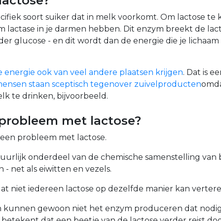
lactose?
ecifiek soort suiker dat in melk voorkomt. Om lactose te
 lactase in je darmen hebben. Dit enzym breekt de lacto
der glucose - en dit wordt dan de energie die je lichaa
 energie ook van veel andere plaatsen krijgen
. Dat is 
mensen staan sceptisch tegenover zuivelproducten
omda
k te drinken, bijvoorbeeld.
 probleem met lactose?
 geen probleem met lactose.
atuurlijk onderdeel van de chemische samenstelling van
- net als eiwitten en vezels.
at niet iedereen lactose op dezelfde manier kan vertere
kunnen gewoon niet het enzym produceren dat nodig i
 betekent dat een beetje van de lactose verder reist do