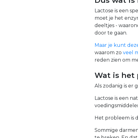
Dus wat is 
Lactose is een sp
moet je het enzym
deeltjes - waaron
door te gaan.
Maar je kunt deze
waarom zo
veel 
reden zien om mel
Wat is het
Als zodanig is er
Lactose is een n
voedingsmiddelen 
Het probleem is d
Sommige darmen 
te breken. En dat