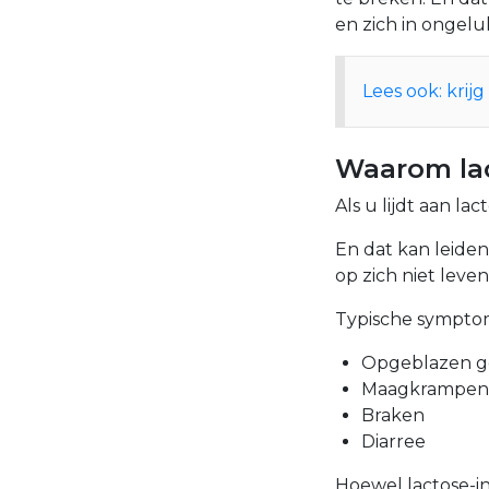
en zich in ongelu
Lees ook: krij
Waarom lac
Als u lijdt aan la
En dat kan leiden
op zich niet lev
Typische symptome
Opgeblazen g
Maagkrampen
Braken
Diarree
Hoewel lactose-in