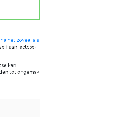
jna net zoveel als
zelf aan lactose-
tose kan
eiden tot ongemak