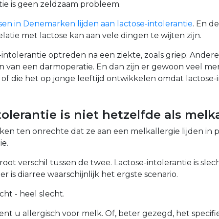
tie is geen zeldzaam probleem.
en in Denemarken lijden aan lactose-intolerantie
. En d
latie met lactose kan aan vele dingen te wijten zijn.
intolerantie optreden na een ziekte, zoals griep. Ander
ijn van een darmoperatie. En dan zijn er gewoon veel m
f die het op jonge leeftijd ontwikkelen omdat lactose-i
olerantie is niet hetzelfde als melk
n ten onrechte dat ze aan een melkallergie lijden in p
ie.
root verschil tussen de twee. Lactose-intolerantie is slec
r is diarree waarschijnlijk het ergste scenario.
cht - heel slecht.
ent u allergisch voor melk. Of, beter gezegd, het specifie