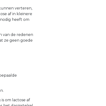
 kunnen verteren,
se af in kleinere
m nodig heeft om
een van de redenen
t ze geen goede
 bepaalde
n.
s om lactose af
or het darmstelsel