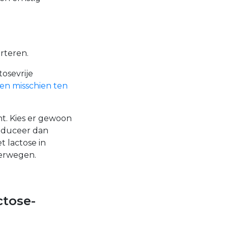
rteren.
osevrije
en misschien ten
nt. Kies er gewoon
oduceer dan
t lactose in
verwegen.
tose-