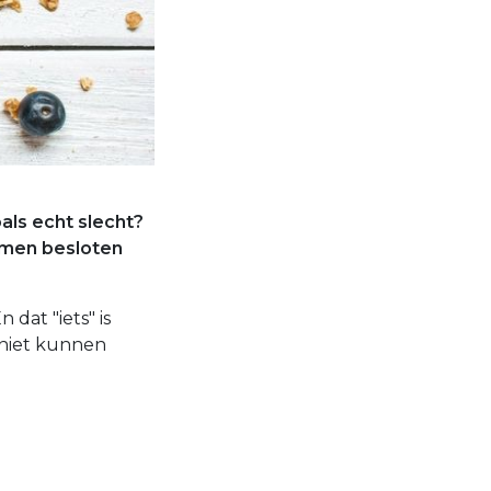
oals echt slecht?
armen besloten
 dat "iets" is
 niet kunnen