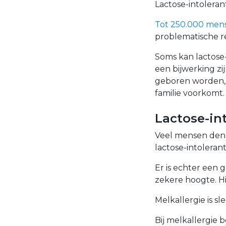
Lactose-intoleran
Tot 250.000 mens
problematische re
Soms kan lactose-
een bijwerking z
geboren worden, o
familie voorkomt.
Lactose-int
Veel mensen denke
lactose-intolerant
Er is echter een g
zekere hoogte. Hie
Melkallergie is sle
Bij melkallergie b