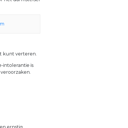
om
et kunt verteren.
intolerantie is
 veroorzaken.
een ernstig