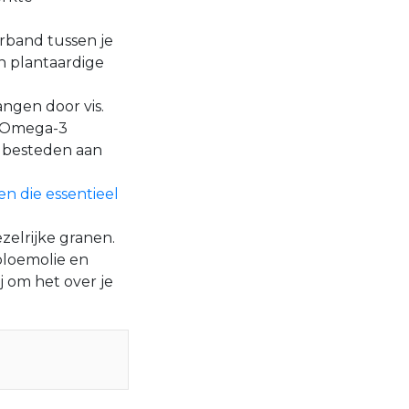
erband tussen je
n plantaardige
angen door vis.
n Omega-3
 besteden aan
n die essentieel
zelrijke granen.
ebloemolie en
j om het over je