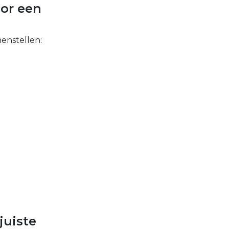
oor een
menstellen:
juiste