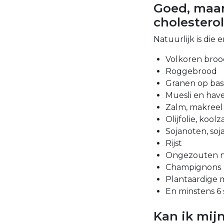
Goed, maar
cholestero
Natuurlijk is die
Volkoren broo
Roggebrood
Granen op basi
Muesli en ha
Zalm, makreel
Olijfolie, koo
Sojanoten, soj
Rijst
Ongezouten 
Champignons
Plantaardige 
En minstens 6 
Kan ik mijn