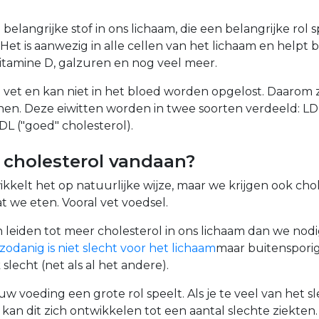
 belangrijke stof in ons lichaam, die een belangrijke rol sp
 Het is aanwezig in alle cellen van het lichaam en helpt 
tamine D, galzuren en nog veel meer.
n vet en kan niet in het bloed worden opgelost. Daarom zi
nen. Deze eiwitten worden in twee soorten verdeeld: LDL
DL ("goed" cholesterol).
cholesterol vandaan?
kkelt het op natuurlijke wijze, maar we krijgen ook cho
at we eten. Vooral vet voedsel.
 leiden tot meer cholesterol in ons lichaam dan we nod
zodanig is niet slecht voor het lichaam
maar buitenspori
 slecht (net als al het andere).
uw voeding een grote rol speelt. Als je te veel van het sl
 kan dit zich ontwikkelen tot een aantal slechte ziekten.