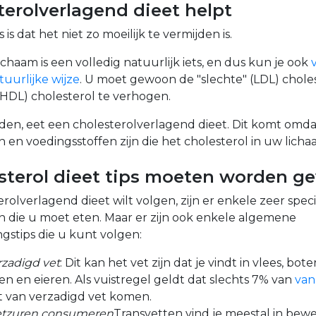
terolverlagend dieet helpt
s dat het niet zo moeilijk te vermijden is.
lichaam is een volledig natuurlijk iets, en dus kun je ook
tuurlijke wijze
.
U moet gewoon de "slechte" (LDL) choles
(HDL) cholesterol te verhogen.
en, eet een cholesterolverlagend dieet. Dit komt omda
en voedingsstoffen zijn die het cholesterol in uw licha
sterol dieet tips moeten worden g
erolverlagend dieet wilt volgen, zijn er enkele zeer spec
 die u moet eten. Maar er zijn ook enkele algemene
gstips die u kunt volgen:
rzadigd vet
: Dit kan het vet zijn dat je vindt in vlees, bote
n en eieren. Als vuistregel geldt dat slechts 7% van
van
 van verzadigd vet komen.
etzuren consumeren
Transvetten vind je meestal in bew