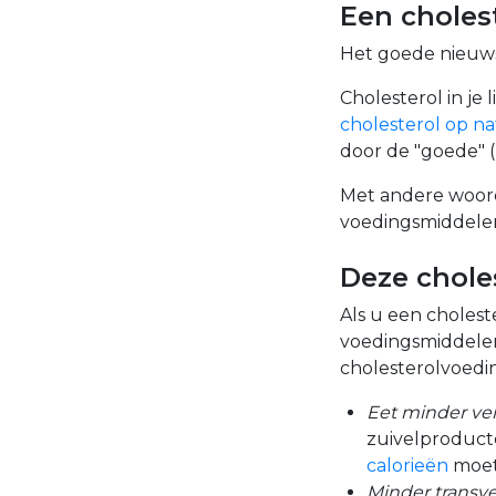
Een choles
Het goede nieuws i
Cholesterol in je 
cholesterol op na
door de "goede" 
Met andere woord
voedingsmiddelen 
Deze chole
Als u een cholest
voedingsmiddelen
cholesterolvoedin
Eet minder ve
zuivelproducte
calorieën
moet
Minder transv