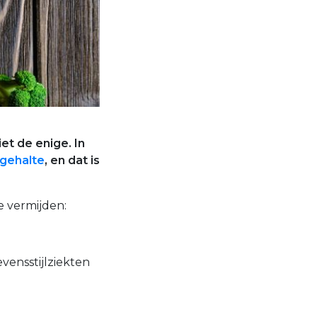
et de enige. In
lgehalte
, en dat is
e vermijden:
vensstijlziekten