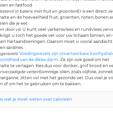
len en fastfood.
sterol in balans met fruit en groenten
Er is een direct v
alte en de hoeveelheid fruit, groenten, noten, bonen e
en die je eet.
n door vis
: U kunt veel varkensvlees en rundvlees verv
 krijgt u toch het goede vet voor uw lichaam binnen, e
en hartaandoeningen. Daarom moet u vooral aandacht
en sardines.
ngsvezels
:
Voedingsvezels zijn onverteerbare koolhydrate
ezondheid van de dikke darm.
. Ze zijn ook goed om het
alte te verlagen. Kies dus voor donker, grof brood en ve
 onverzadigde vetten
Sommige oliën, zoals olijfolie, zonn
argarine, zitten vol met het gezonde vet. Dus voel je vri
en of om het te gebruiken om te bakken.
es wat je moet weten over calorieën