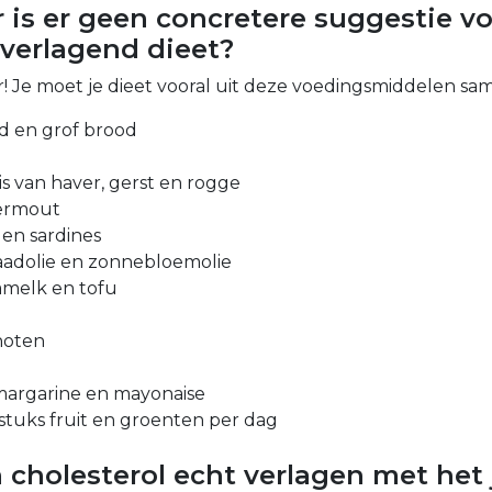
 is er geen concretere suggestie v
lverlagend dieet?
 er! Je moet je dieet vooral uit deze voedingsmiddelen sa
d en grof brood
s van haver, gerst en rogge
vermout
 en sardines
lzaadolie en zonnebloemolie
amelk en tofu
noten
margarine en mayonaise
stuks fruit en groenten per dag
 cholesterol echt verlagen met het 