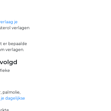
verlaag je
terol verlagen
t er bepaalde
am verlagen.
evolgd
ifieke
r, palmolie,
 je dagelijkse
erkte