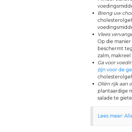
voedingsmidde
Breng uw chole
cholesterolgeh
voedingsmiddel
Vlees vervange
Op die manier
beschermt teg
zalm, makreel 
Ga voor voedi
zijn voor de g
cholesterolgeh
Oliën rijk aan
plantaardige m
salade te giet
Lees meer: All