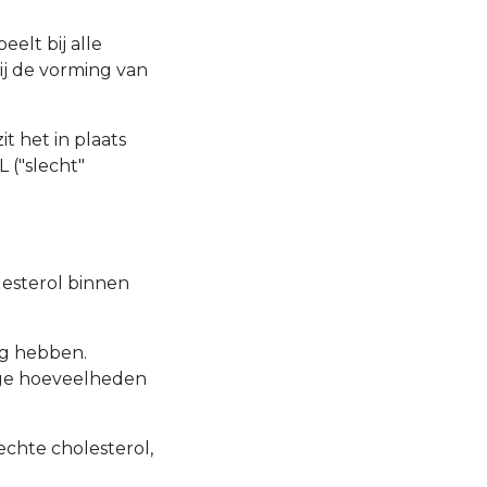
eelt bij alle
bij de vorming van
t het in plaats
 ("slecht"
lesterol binnen
ig hebben.
ge hoeveelheden
echte cholesterol,