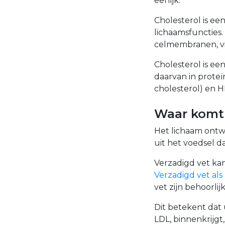
eerlijk.
Cholesterol is een
lichaamsfuncties.
celmembranen, vi
Cholesterol is ee
daarvan in proteï
cholesterol) en H
Waar komt 
Het lichaam ontwi
uit het voedsel d
Verzadigd vet kan
Verzadigd vet als 
vet zijn behoorlijk
Dit betekent dat 
LDL, binnenkrijgt,