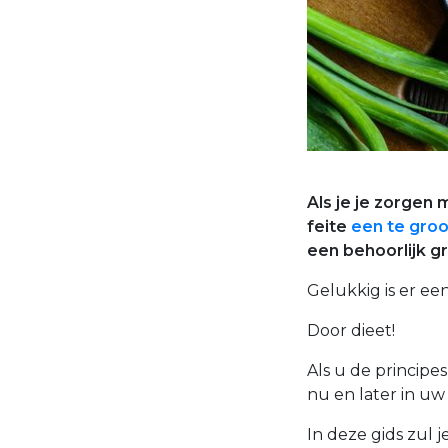
Als je je zorgen 
feite
een te groo
een behoorlijk g
Gelukkig is er e
Door dieet!
Als u de principe
nu en later in u
In deze gids zul j