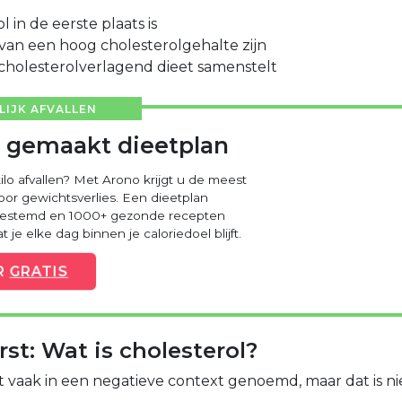
 in de eerste plaats is
s van een hoog cholesterolgehalte zijn
cholesterolverlagend dieet samenstelt
IJK AFVALLEN
 gemaakt dieetplan
kilo afvallen? Met Arono krijgt u de meest
voor gewichtsverlies. Een dieetplan
fgestemd en 1000+ gezonde recepten
 je elke dag binnen je caloriedoel blijft.
R
GRATIS
rst: Wat is cholesterol?
 vaak in een negatieve context genoemd, maar dat is ni