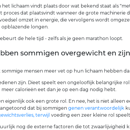
 het lichaam vindt plaats door wat bekend staat als "me
t proces dat plaatsvindt wanneer de grote machinerie d
oedsel omzet in energie, die vervolgens wordt omgezet
 opblazende longen.
beurt de hele tijd - zelfs als je geen marathon loopt.
ben sommigen overgewicht en zijn
t sommige mensen meer vet op hun lichaam hebben da
denen zijn. Dieet speelt een ongelooflijk belangrijke rol
e meer calorieën eet dan je op een dag nodig hebt.
 eigenlijk ook een grote rol. En nee, het is niet alleen 
aangetoond dat bij sommigen
genen verantwoordelijk
k
wichtsverlies, terwijl
voeding een zeer kleine rol speelt
tuurlijk nog de externe factoren die tot zwaarlijvigheid 