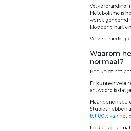
Vetverbranding in
Metabolisme is he
wordt genoemd, v
kloppend hart en
Vetverbranding ge
Waarom heb
normaal?
Hoe komt het da
Er kunnen vele re
antwoord is dat j
Maar genen spelen
Studies hebben 
tot 80% van het ge
En dan zijn er na