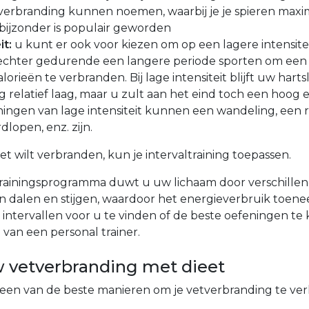
verbranding kunnen noemen, waarbij je je spieren maxim
t bijzonder is populair geworden
it:
u kunt er ook voor kiezen om op een lagere intensiteit 
echter gedurende een langere periode sporten om ee
lorieën te verbranden. Bij lage intensiteit blijft uw har
ng relatief laag, maar u zult aan het eind toch een hoog
ngen van lage intensiteit kunnen een wandeling, een rus
dlopen, enz. zijn.
 vet wilt verbranden, kun je intervaltraining toepassen.
trainingsprogramma duwt u uw lichaam door verschillen
an dalen en stijgen, waardoor het energieverbruik toene
 intervallen voor u te vinden of de beste oefeningen te 
n van een personal trainer.
 vetverbranding met dieet
is een van de beste manieren om je vetverbranding te ve