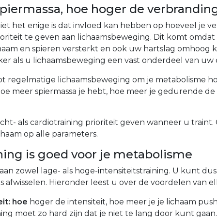
piermassa, hoe hoger de verbrandin
iet het enige is dat invloed kan hebben op hoeveel je v
ioriteit te geven aan lichaamsbeweging. Dit komt omdat
aam en spieren versterkt en ook uw hartslag omhoog kri
ker als u lichaamsbeweging een vast onderdeel van uw
elpt regelmatige lichaamsbeweging om je metabolisme h
oe meer spiermassa je hebt, hoe meer je gedurende de
ht- als cardiotraining prioriteit geven wanneer u traint.
chaam op alle parameters.
ining is goed voor je metabolisme
aan zowel lage- als hoge-intensiteitstraining. U kunt dus
s afwisselen. Hieronder leest u over de voordelen van elk
eit: hoe
hoger de intensiteit, hoe meer je je lichaam pus
ining moet zo hard zijn dat je niet te lang door kunt gaan