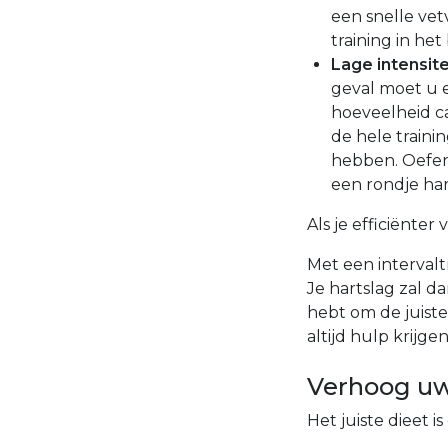
een snelle vet
training in he
Lage intensite
geval moet u 
hoeveelheid ca
de hele traini
hebben. Oefeni
een rondje har
Als je efficiënter
Met een interval
Je hartslag zal d
hebt om de juiste
altijd hulp krijge
Verhoog uw
Het juiste dieet 