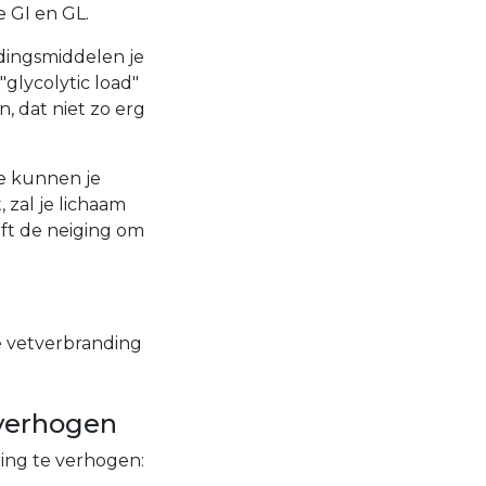
 GI en GL.
edingsmiddelen je
"glycolytic load"
 dat niet zo erg
ie kunnen je
 zal je lichaam
eft de neiging om
je vetverbranding
 verhogen
ding te verhogen: