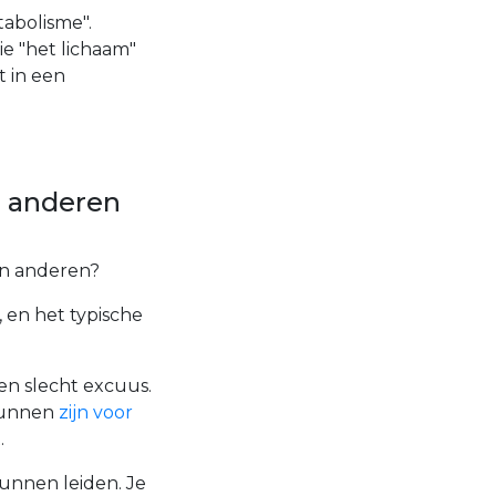
tabolisme".
ie "het lichaam"
 in een
 anderen
n anderen?
, en het typische
een slecht excuus.
unnen
zijn voor
.
kunnen leiden. Je