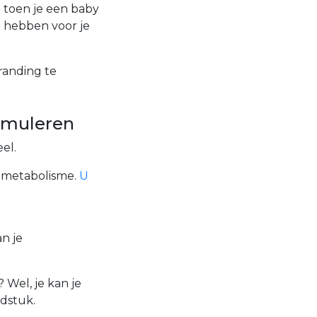
 toen je een baby
n hebben voor je
randing te
timuleren
el.
al metabolisme.
U
n je
 Wel, je kan je
fdstuk.