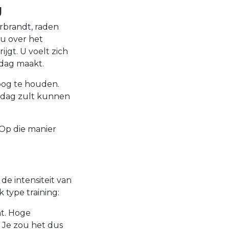
g
erbrandt, raden
 u over het
jgt. U voelt zich
 dag maakt.
oog te houden.
 dag zult kunnen
 Op die manier
 de intensiteit van
 type training:
ht. Hoge
. Je zou het dus