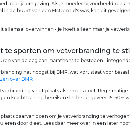
ed door je omgeving. Als je moeder bijvoorbeeld rookte
hool in de buurt van een McDonald's was, kan dit gevolge
it allemaal overwinnen - je hoeft alleen maar je vetverb
et te sporten om vetverbranding te s
e uren van de dag aan marathons te besteden - integende
tverbranding het hoogst bij BMR, wat kort staat voor basa
ezen over BMR.
tverbranding vindt plaats als je niets doet. Regelmatige
 en krachttraining bereiken slechts ongeveer 15-30% va
 plaats daarvan doen om je vetverbranding te verhogen?
leren door dieet. Lees daar meer over in een later hoo