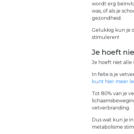
wordt erg beïnvlo
was, of als je sc
gezondheid.
Gelukkig kun je d
stimuleren!
Je hoeft ni
Je hoeft niet all
In feite is je ve
kunt hier meer l
Tot 80% van je ve
lichaamsbeweging
vetverbranding.
Dus wat kun je in
metabolisme stimu