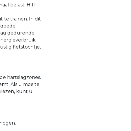
aal belast. HIIT
te trainen. In dit
n goede
tslag gedurende
 energieverbruik
tig fietstochtje,
de hartslagzones.
emt. Als u moeite
kiezen, kunt u
rhogen.