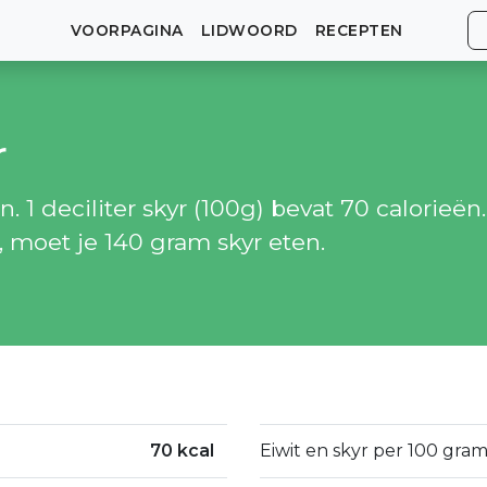
VOORPAGINA
LIDWOORD
RECEPTEN
r
. 1 deciliter skyr (100g) bevat 70 calorieën.
, moet je 140 gram skyr eten.
70 kcal
Eiwit en skyr per 100 gram