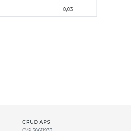
0,03
CRUD APS
CVR 38611933