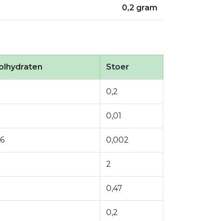
0,2 gram
olhydraten
Stoer
0,2
0,01
06
0,002
2
0,47
0,2