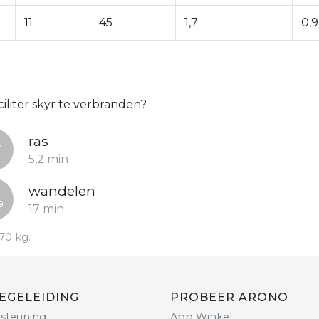
11
45
1,7
0,9
iliter skyr te verbranden?
ras
5,2 min
wandelen
17 min
70 kg.
EGELEIDING
PROBEER ARONO
steuning
App Winkel