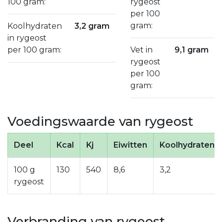
100 gram:
rygeost
per 100
gram:
Koolhydraten
3,2 gram
in rygeost
per 100 gram:
Vet in
9,1 gram
rygeost
per 100
gram:
Voedingswaarde van rygeost
Deel
Kcal
Kj
Eiwitten
Koolhydraten
100 g
130
540
8,6
3,2
rygeost
Verbranding van rygeost