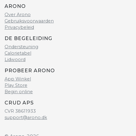
ARONO
Over Arono
Gebruiksvoorwaarden
Privacybeleid
DE BEGELEIDING
Ondersteuning
Calorietabel
Lidwoord
PROBEER ARONO
App Winkel
Play Store
Begin online
CRUD APS
CVR 38611933
support@arono.dk