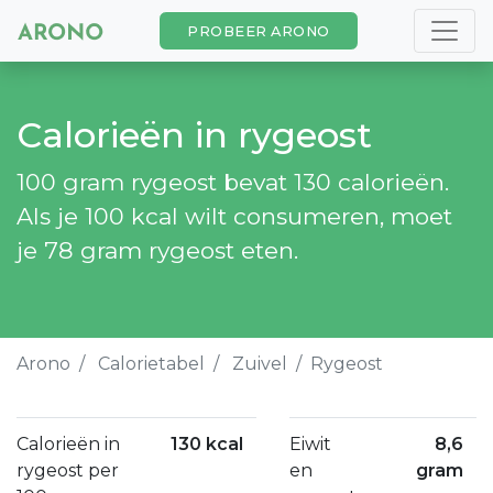
PROBEER ARONO
Calorieën in rygeost
100 gram rygeost bevat 130 calorieën.
Als je 100 kcal wilt consumeren, moet
je 78 gram rygeost eten.
Arono
Calorietabel
Zuivel
Rygeost
Calorieën in
130 kcal
Eiwit
8,6
rygeost per
en
gram