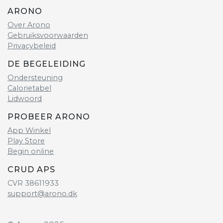
ARONO
Over Arono
Gebruiksvoorwaarden
Privacybeleid
DE BEGELEIDING
Ondersteuning
Calorietabel
Lidwoord
PROBEER ARONO
App Winkel
Play Store
Begin online
CRUD APS
CVR 38611933
support@arono.dk