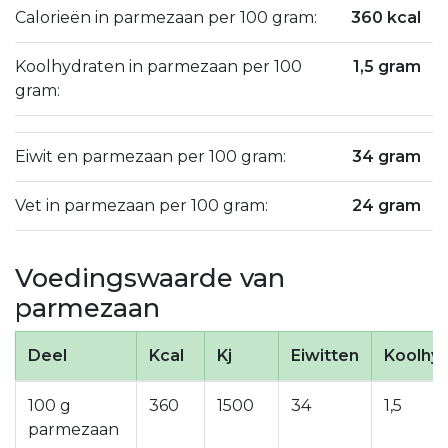
Calorieën in parmezaan per 100 gram:
360 kcal
Koolhydraten in parmezaan per 100
1,5 gram
gram:
Eiwit en parmezaan per 100 gram:
34 gram
Vet in parmezaan per 100 gram:
24 gram
Voedingswaarde van
parmezaan
Deel
Kcal
Kj
Eiwitten
Koolhy
100 g
360
1500
34
1,5
parmezaan