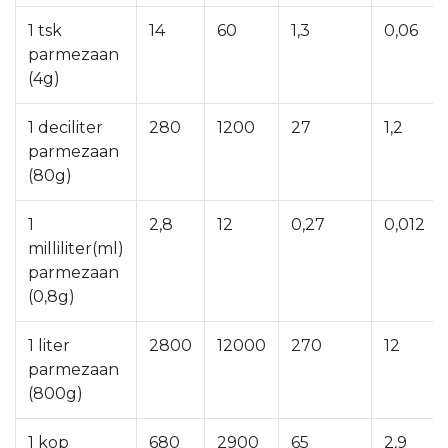
1 tsk
14
60
1,3
0,06
parmezaan
(4g)
1 deciliter
280
1200
27
1,2
parmezaan
(80g)
1
2,8
12
0,27
0,012
milliliter(ml)
parmezaan
(0,8g)
1 liter
2800
12000
270
12
parmezaan
(800g)
1 kop
680
2900
65
2,9