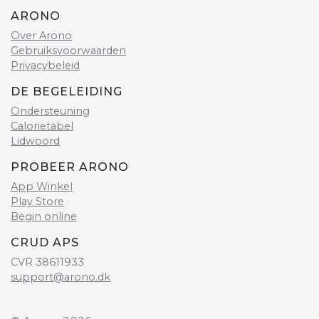
ARONO
Over Arono
Gebruiksvoorwaarden
Privacybeleid
DE BEGELEIDING
Ondersteuning
Calorietabel
Lidwoord
PROBEER ARONO
App Winkel
Play Store
Begin online
CRUD APS
CVR 38611933
support@arono.dk