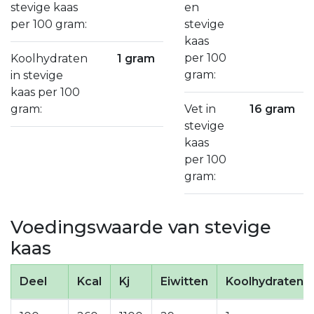
stevige kaas
en
per 100 gram:
stevige
kaas
per 100
Koolhydraten
1 gram
gram:
in stevige
kaas per 100
gram:
Vet in
16 gram
stevige
kaas
per 100
gram:
Voedingswaarde van stevige
kaas
Deel
Kcal
Kj
Eiwitten
Koolhydraten