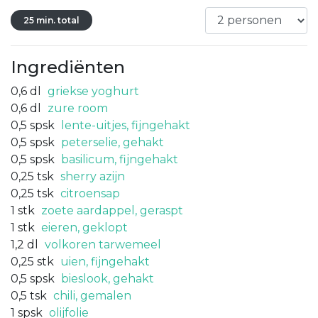
25 min. total
Ingrediënten
0,6
dl
griekse yoghurt
0,6
dl
zure room
0,5
spsk
lente-uitjes, fijngehakt
0,5
spsk
peterselie, gehakt
0,5
spsk
basilicum, fijngehakt
0,25
tsk
sherry azijn
0,25
tsk
citroensap
1
stk
zoete aardappel, geraspt
1
stk
eieren, geklopt
1,2
dl
volkoren tarwemeel
0,25
stk
uien, fijngehakt
0,5
spsk
bieslook, gehakt
0,5
tsk
chili, gemalen
1
spsk
olijfolie