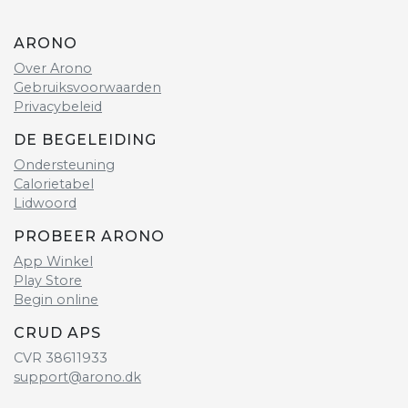
ARONO
Over Arono
Gebruiksvoorwaarden
Privacybeleid
DE BEGELEIDING
Ondersteuning
Calorietabel
Lidwoord
PROBEER ARONO
App Winkel
Play Store
Begin online
CRUD APS
CVR 38611933
support@arono.dk