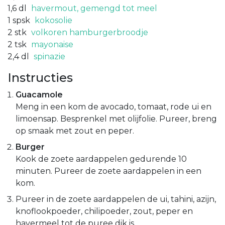
1,6
dl
havermout, gemengd tot meel
1
spsk
kokosolie
2
stk
volkoren hamburgerbroodje
2
tsk
mayonaise
2,4
dl
spinazie
Instructies
Guacamole
Meng in een kom de avocado, tomaat, rode ui en
limoensap. Besprenkel met olijfolie. Pureer, breng
op smaak met zout en peper.
Burger
Kook de zoete aardappelen gedurende 10
minuten. Pureer de zoete aardappelen in een
kom.
Pureer in de zoete aardappelen de ui, tahini, azijn,
knoflookpoeder, chilipoeder, zout, peper en
havermeel tot de puree dik is.