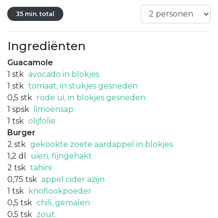
35 min. total
Ingrediënten
Guacamole
1
stk
avocado in blokjes
1
stk
tomaat, in stukjes gesneden
0,5
stk
rode ui, in blokjes gesneden
1
spsk
limoensap
1
tsk
olijfolie
Burger
2
stk
gekookte zoete aardappel in blokjes
1,2
dl
uien, fijngehakt
2
tsk
tahini
0,75
tsk
appel cider azijn
1
tsk
knoflookpoeder
0,5
tsk
chili, gemalen
0,5
tsk
zout