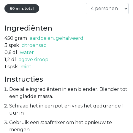
60 min. total
Ingrediënten
450
gram
aardbeien, gehalveerd
3
spsk
citroensap
0,6
dl
water
1,2
dl
agave siroop
1
spsk
mint
Instructies
Doe alle ingrediënten in een blender. Blender tot
een gladde massa.
Schraap het in een pot en vries het gedurende 1
uur in.
Gebruik een staafmixer om het opnieuw te
mengen.