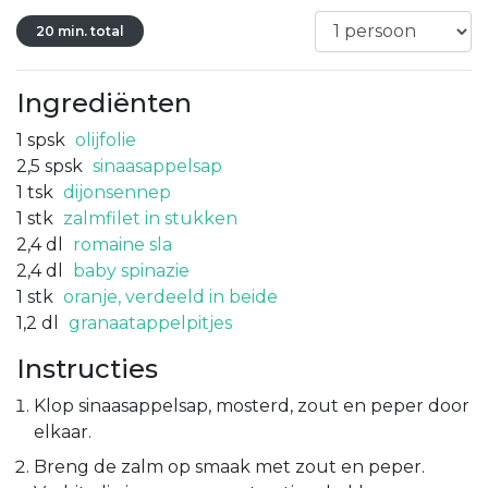
20 min. total
Ingrediënten
1
spsk
olijfolie
2,5
spsk
sinaasappelsap
1
tsk
dijonsennep
1
stk
zalmfilet in stukken
2,4
dl
romaine sla
2,4
dl
baby spinazie
1
stk
oranje, verdeeld in beide
1,2
dl
granaatappelpitjes
Instructies
Klop sinaasappelsap, mosterd, zout en peper door
elkaar.
Breng de zalm op smaak met zout en peper.