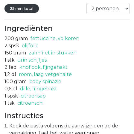
25 min. total
Ingrediënten
200
gram
fettuccine, volkoren
2
spsk
olijfolie
150
gram
zalmfilet in stukken
1
stk
ui in schijfjes
2
fed
knoflook, fijngehakt
1,2
dl
room, laag vetgehalte
100
gram
baby spinazie
0,6
dl
dille, fijngehakt
1
spsk
citroensap
1
tsk
citroenschil
Instructies
Kook de pasta volgens de aanwijzingen op de
verpakking. Laat het water weglopen.