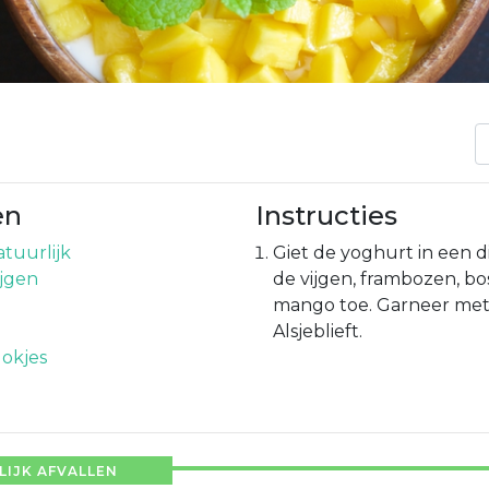
en
Instructies
atuurlijk
Giet de yoghurt in een 
jgen
de vijgen, frambozen, b
mango toe. Garneer met
Alsjeblieft.
lokjes
IJK AFVALLEN