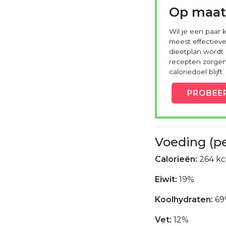
Op maat
Wil je een paar k
meest effectieve
dieetplan wordt
recepten zorgen 
caloriedoel blijft.
PROBEE
Voeding (p
Calorieën:
264 kc
Eiwit:
19%
Koolhydraten:
69
Vet:
12%