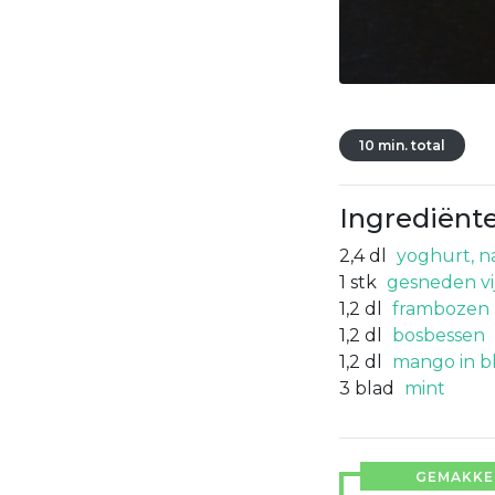
10 min. total
Ingrediënt
2,4
dl
yoghurt, n
1
stk
gesneden vi
1,2
dl
frambozen
1,2
dl
bosbessen
1,2
dl
mango in b
3
blad
mint
GEMAKKEL