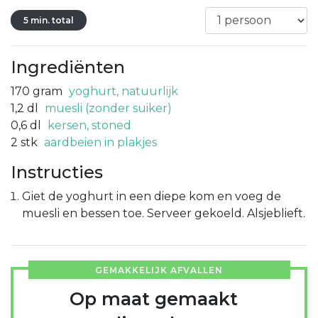
5 min. total
Ingrediënten
170
gram
yoghurt, natuurlijk
1,2
dl
muesli (zonder suiker)
0,6
dl
kersen, stoned
2
stk
aardbeien in plakjes
Instructies
Giet de yoghurt in een diepe kom en voeg de
muesli en bessen toe. Serveer gekoeld. Alsjeblieft.
GEMAKKELIJK AFVALLEN
Op maat gemaakt