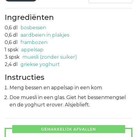
Ingrediënten
0,6
dl
bosbessen
0,6
dl
aardbeien in plakjes
0,6
dl
frambozen
1
spsk
appelsap
3
spsk
muesli (zonder suiker)
2,4
dl
griekse yoghurt
Instructies
Meng bessen en appelsap in een kom.
Doe muesli in een glas. Giet het bessenmengsel
en de yoghurt erover. Alsjeblieft.
GEMAKKELIJK AFVALLEN