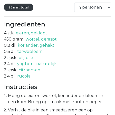
25 min. total
Ingrediënten
4
stk
eieren, geklopt
450
gram
wortel, geraspt
0,8
dl
koriander, gehakt
0,6
dl
tarwebloem
2
spsk
olijfolie
2,4
dl
yoghurt, natuurlijk
2
spsk
citroensap
2,4
dl
rucola
Instructies
Meng de eieren, wortel, koriander en bloem in
een kom. Breng op smaak met zout en peper.
Verhit de olie in een smeedijzeren pan op