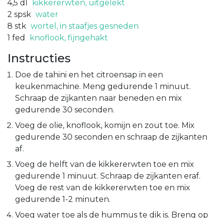
4,5
dl
kikkererwten, uitgelekt
2
spsk
water
8
stk
wortel, in staafjes gesneden
1
fed
knoflook, fijngehakt
Instructies
Doe de tahini en het citroensap in een
keukenmachine. Meng gedurende 1 minuut.
Schraap de zijkanten naar beneden en mix
gedurende 30 seconden.
Voeg de olie, knoflook, komijn en zout toe. Mix
gedurende 30 seconden en schraap de zijkanten
af.
Voeg de helft van de kikkererwten toe en mix
gedurende 1 minuut. Schraap de zijkanten eraf.
Voeg de rest van de kikkererwten toe en mix
gedurende 1-2 minuten.
Voeg water toe als de hummus te dik is. Breng op