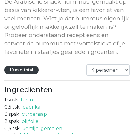
De Arabische snack hummus, gemaakt op
basis van kikkererwten, is een favoriet van
veel mensen. Wist je dat hummus eigenlijk
ongelooflijk makkelijk zelf te maken is?
Probeer onderstaand recept eens en
serveer de hummus met wortelsticks of je
favoriete in staafjes gesneden groenten.
10 min. total
Ingrediënten
1
spsk
tahini
0,5
tsk
paprika
3
spsk
citroensap
2
spsk
olijfolie
0,5
tsk
komijn, gemalen