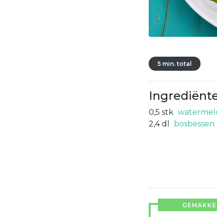
5 min. total
Ingrediënt
0,5
stk
watermel
2,4
dl
bosbessen
GEMAKKEL