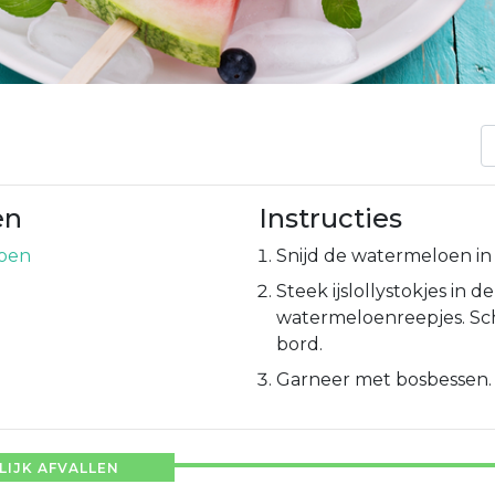
en
Instructies
oen
Snijd de watermeloen in 
Steek ijslollystokjes in d
watermeloenreepjes. Sch
bord.
Garneer met bosbessen. A
IJK AFVALLEN