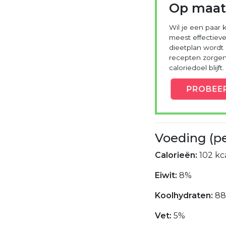
Op maat
Wil je een paar k
meest effectieve
dieetplan wordt
recepten zorgen 
caloriedoel blijft.
PROBEE
Voeding (p
Calorieën:
102 kca
Eiwit:
8%
Koolhydraten:
8
Vet:
5%