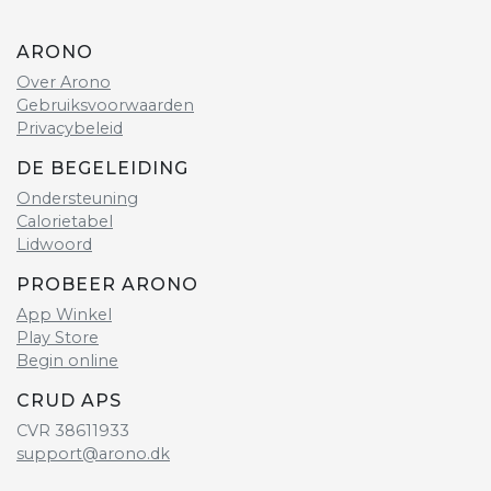
ARONO
Over Arono
Gebruiksvoorwaarden
Privacybeleid
DE BEGELEIDING
Ondersteuning
Calorietabel
Lidwoord
PROBEER ARONO
App Winkel
Play Store
Begin online
CRUD APS
CVR 38611933
support@arono.dk