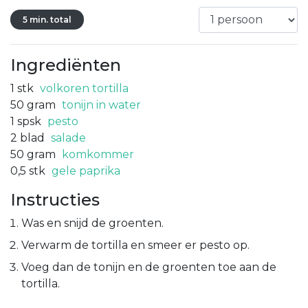
5 min. total
Ingrediënten
1
stk
volkoren tortilla
50
gram
tonijn in water
1
spsk
pesto
2
blad
salade
50
gram
komkommer
0,5
stk
gele paprika
Instructies
Was en snijd de groenten.
Verwarm de tortilla en smeer er pesto op.
Voeg dan de tonijn en de groenten toe aan de
tortilla.