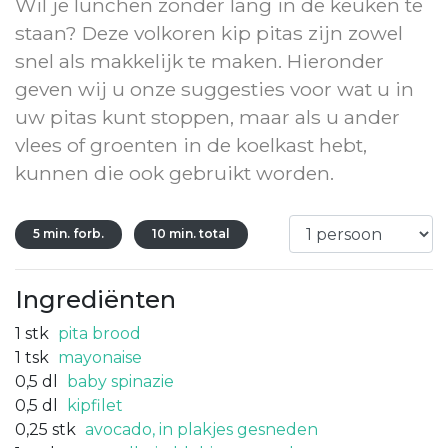
Wil je lunchen zonder lang in de keuken te
staan? Deze volkoren kip pitas zijn zowel
snel als makkelijk te maken. Hieronder
geven wij u onze suggesties voor wat u in
uw pitas kunt stoppen, maar als u ander
vlees of groenten in de koelkast hebt,
kunnen die ook gebruikt worden.
5 min. forb.
10 min. total
Ingrediënten
1
stk
pita brood
1
tsk
mayonaise
0,5
dl
baby spinazie
0,5
dl
kipfilet
0,25
stk
avocado, in plakjes gesneden