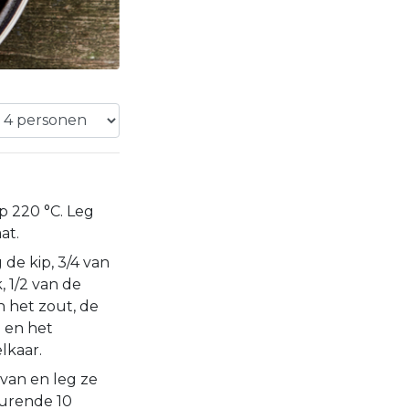
 220 °C. Leg
at.
e kip, 3/4 van
, 1/2 van de
an het zout, de
i en het
lkaar.
van en leg ze
durende 10