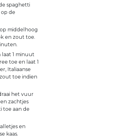
de spaghetti
 op de
n op middelhoog
ok en zout toe.
inuten.
 laat 1 minuut
e toe en laat 1
, Italiaanse
zout toe indien
draai het vuur
ten zachtjes
i toe aan de
lletjes en
e kaas.