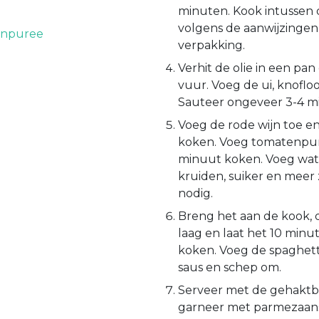
minuten. Kook intussen 
volgens de aanwijzingen
enpuree
verpakking.
Verhit de olie in een pa
vuur. Voeg de ui, knoflo
Sauteer ongeveer 3-4 m
Voeg de rode wijn toe en
koken. Voeg tomatenpure
minuut koken. Voeg water
kruiden, suiker en meer 
nodig.
Breng het aan de kook, 
laag en laat het 10 minu
koken. Voeg de spaghett
saus en schep om.
Serveer met de gehaktba
garneer met parmezaans