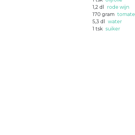
1,2
dl
rode wijn
170
gram
tomat
5,3
dl
water
1
tsk
suiker