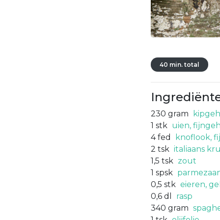
40 min. total
Ingrediënt
230
gram
kipgeh
1
stk
uien, fijnge
4
fed
knoflook, f
2
tsk
italiaans kr
1,5
tsk
zout
1
spsk
parmezaans
0,5
stk
eieren, g
0,6
dl
rasp
340
gram
spaghe
1
tsk
olijfolie