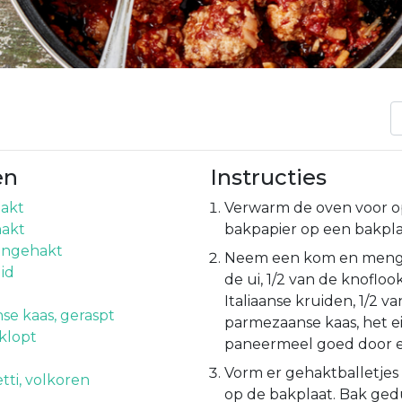
en
Instructies
akt
Verwarm de oven voor op
hakt
bakpapier op een bakpla
ijngehakt
Neem een kom en meng d
uid
de ui, 1/2 van de knoflook
Italiaanse kruiden, 1/2 v
e kaas, geraspt
parmezaanse kaas, het e
eklopt
paneermeel goed door e
Vorm er gehaktballetjes 
tti, volkoren
op de bakplaat. Bak ge