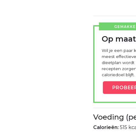
GEMAKKEL
Op maat
Wil je een paar k
meest effectieve
dieetplan wordt
recepten zorgen 
caloriedoel blijft.
PROBEE
Voeding (p
Calorieën:
515 kca