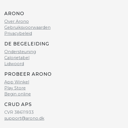
ARONO
Over Arono
Gebruiksvoorwaarden
Privacybeleid
DE BEGELEIDING
Ondersteuning
Calorietabel
Lidwoord
PROBEER ARONO
App Winkel
Play Store
Begin online
CRUD APS
CVR 38611933
support@arono.dk