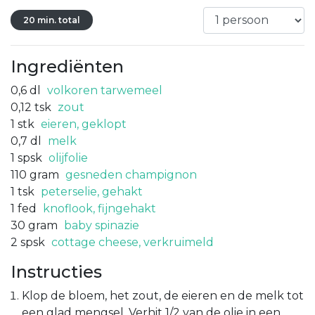
20 min. total
Ingrediënten
0,6
dl
volkoren tarwemeel
0,12
tsk
zout
1
stk
eieren, geklopt
0,7
dl
melk
1
spsk
olijfolie
110
gram
gesneden champignon
1
tsk
peterselie, gehakt
1
fed
knoflook, fijngehakt
30
gram
baby spinazie
2
spsk
cottage cheese, verkruimeld
Instructies
Klop de bloem, het zout, de eieren en de melk tot
een glad mengsel. Verhit 1/2 van de olie in een