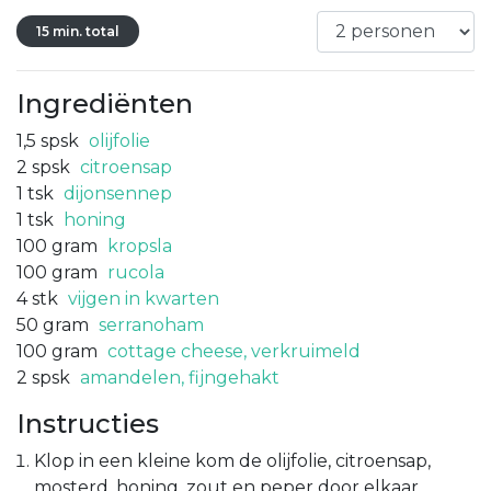
15 min. total
Ingrediënten
1,5
spsk
olijfolie
2
spsk
citroensap
1
tsk
dijonsennep
1
tsk
honing
100
gram
kropsla
100
gram
rucola
4
stk
vijgen in kwarten
50
gram
serranoham
100
gram
cottage cheese, verkruimeld
2
spsk
amandelen, fijngehakt
Instructies
Klop in een kleine kom de olijfolie, citroensap,
mosterd, honing, zout en peper door elkaar.