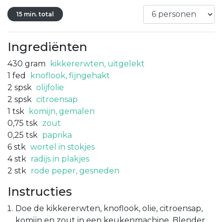
15 min. total
Ingrediënten
430
gram
kikkererwten, uitgelekt
1
fed
knoflook, fijngehakt
2
spsk
olijfolie
2
spsk
citroensap
1
tsk
komijn, gemalen
0,75
tsk
zout
0,25
tsk
paprika
6
stk
wortel in stokjes
4
stk
radijs in plakjes
2
stk
rode peper, gesneden
Instructies
Doe de kikkererwten, knoflook, olie, citroensap,
komijn en zout in een keukenmachine. Blender