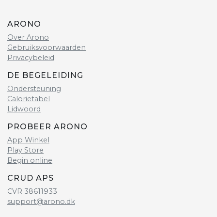
ARONO
Over Arono
Gebruiksvoorwaarden
Privacybeleid
DE BEGELEIDING
Ondersteuning
Calorietabel
Lidwoord
PROBEER ARONO
App Winkel
Play Store
Begin online
CRUD APS
CVR 38611933
support@arono.dk