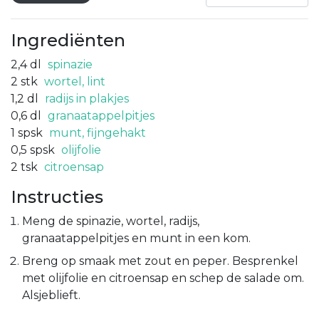
Ingrediënten
2,4
dl
spinazie
2
stk
wortel, lint
1,2
dl
radijs in plakjes
0,6
dl
granaatappelpitjes
1
spsk
munt, fijngehakt
0,5
spsk
olijfolie
2
tsk
citroensap
Instructies
Meng de spinazie, wortel, radijs,
granaatappelpitjes en munt in een kom.
Breng op smaak met zout en peper. Besprenkel
met olijfolie en citroensap en schep de salade om.
Alsjeblieft.