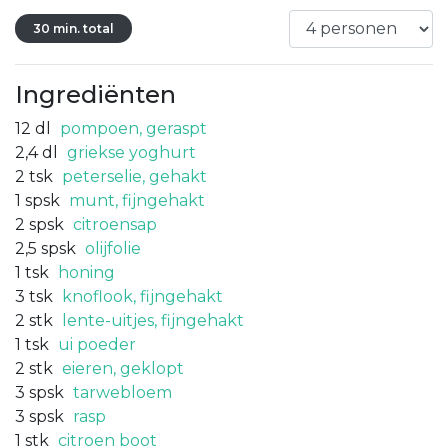
30 min. total
Ingrediënten
12
dl
pompoen, geraspt
2,4
dl
griekse yoghurt
2
tsk
peterselie, gehakt
1
spsk
munt, fijngehakt
2
spsk
citroensap
2,5
spsk
olijfolie
1
tsk
honing
3
tsk
knoflook, fijngehakt
2
stk
lente-uitjes, fijngehakt
1
tsk
ui poeder
2
stk
eieren, geklopt
3
spsk
tarwebloem
3
spsk
rasp
1
stk
citroen boot