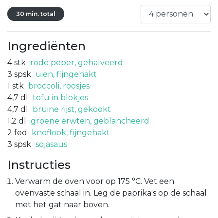
30 min. total
Ingrediënten
4
stk
rode peper, gehalveerd
3
spsk
uien, fijngehakt
1
stk
broccoli, roosjes
4,7
dl
tofu in blokjes
4,7
dl
bruine rijst, gekookt
1,2
dl
groene erwten, geblancheerd
2
fed
knoflook, fijngehakt
3
spsk
sojasaus
Instructies
Verwarm de oven voor op 175 °C. Vet een
ovenvaste schaal in. Leg de paprika's op de schaal
met het gat naar boven.