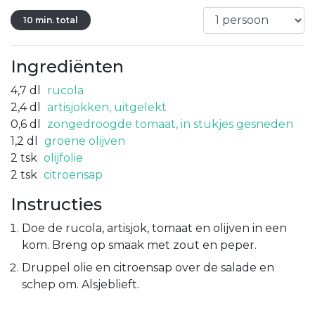
10 min. total
Ingrediënten
4,7
dl
rucola
2,4
dl
artisjokken, uitgelekt
0,6
dl
zongedroogde tomaat, in stukjes gesneden
1,2
dl
groene olijven
2
tsk
olijfolie
2
tsk
citroensap
Instructies
Doe de rucola, artisjok, tomaat en olijven in een
kom. Breng op smaak met zout en peper.
Druppel olie en citroensap over de salade en
schep om. Alsjeblieft.