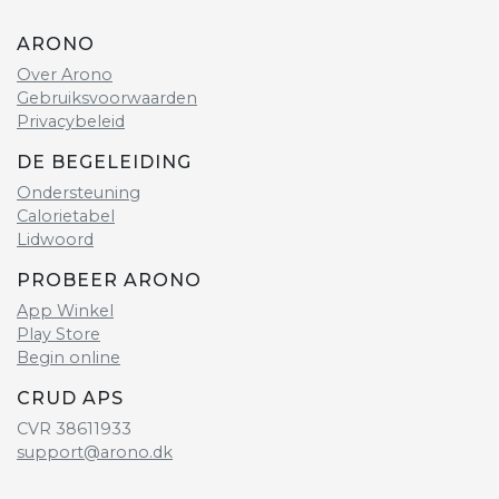
ARONO
Over Arono
Gebruiksvoorwaarden
Privacybeleid
DE BEGELEIDING
Ondersteuning
Calorietabel
Lidwoord
PROBEER ARONO
App Winkel
Play Store
Begin online
CRUD APS
CVR 38611933
support@arono.dk