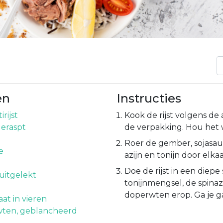
en
Instructies
rijst
Kook de rijst volgens de
eraspt
de verpakking. Hou het
Roer de gember, sojasaus
e
azijn en tonijn door elka
Doe de rijst in een diepe
 uitgelekt
tonijnmengsel, de spinaz
doperwten erop. Ga je g
at in vieren
wten, geblancheerd