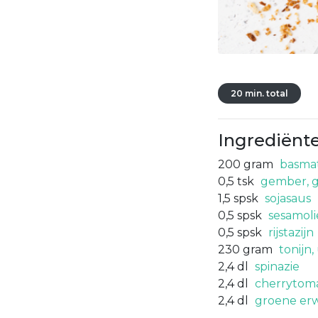
20 min. total
Ingrediënt
200
gram
basmati
0,5
tsk
gember, g
1,5
spsk
sojasaus
0,5
spsk
sesamoli
0,5
spsk
rijstazijn
230
gram
tonijn,
2,4
dl
spinazie
2,4
dl
cherrytoma
2,4
dl
groene er