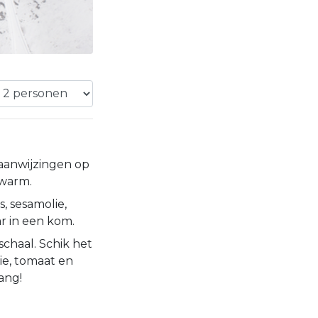
 aanwijzingen op
 warm.
, sesamolie,
ar in een kom.
 schaal. Schik het
ie, tomaat en
ang!