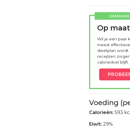
GEMAKKEL
Op maat
Wil je een paar k
meest effectieve
dieetplan wordt
recepten zorgen 
caloriedoel blijft.
PROBEE
Voeding (p
Calorieën:
593 kc
Eiwit:
29%